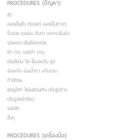
PROCEDURES (ปัญหา)
สิว
แผลเป็นสิว คีลอยด์ แผลเป็นต่างๆ
ริ้วรอย รอยย่น ตีนกา ยกกระชับผิว
รอยแดง เส้นเลือดฟอย
ฝ้า กระ รอยดำ ปาน
ต่อมไขมัน ไฝ ขี้แมลงวัน หูด
ร่องแก้ม ร่องน้ำตา แก้มตอบ
กำจัดขน
เชลลูไลท์ ไขมันส่วนเกิน ปรับรูปร่าง
ปรับรูปหน้าเรียว
รอยสัก
อื่นๆ
PROCEDURES (เครื่องมือ)