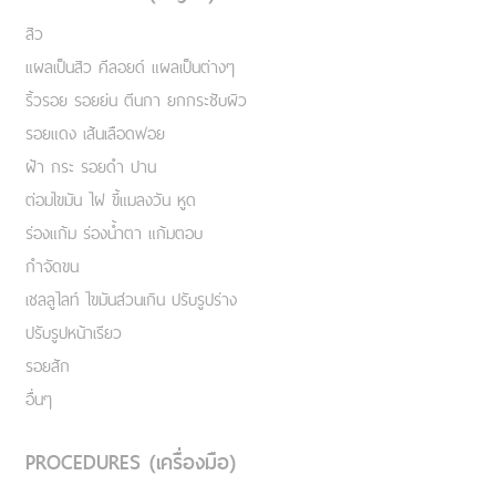
สิว
แผลเป็นสิว คีลอยด์ แผลเป็นต่างๆ
ริ้วรอย รอยย่น ตีนกา ยกกระชับผิว
รอยแดง เส้นเลือดฟอย
ฝ้า กระ รอยดำ ปาน
ต่อมไขมัน ไฝ ขี้แมลงวัน หูด
ร่องแก้ม ร่องน้ำตา แก้มตอบ
กำจัดขน
เชลลูไลท์ ไขมันส่วนเกิน ปรับรูปร่าง
ปรับรูปหน้าเรียว
รอยสัก
อื่นๆ
PROCEDURES (เครื่องมือ)