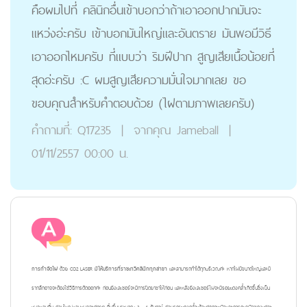
คือผมไปที่ คลินิกอื่นเข้าบอกว่าถ้าเอาออกปากมันจะ
แหว่งอ่ะครับ เข้าบอกมันใหญ่และอันตราย มันพอมีวิธี
เอาออกไหมครับ ที่แบบว่า ริมฝีปาก สูญเสียเนื้อน้อยที่
สุดอ่ะครับ :C ผมสูญเสียความมั่นใจมากเลย ขอ
ขอบคุณสำหรับคำตอบด้วย (ไฝตามภาพเลยครับ)
คำถามที่:
Q17235
|
จากคุณ
Jameball
|
01/11/2557 00:00 น.
การกำจัดไฝ
ด้วย CO2 LASER
มีให้บริการที่ราชเทวีคลินิกทุกสาขา
และสามารถทำได้ทุกบริเวณค่ะ หากไฝมีขนาดใหญ่และมี
รากลึกอาจจะต้องใช้วิธีการตัดออกค่ะ ก่อนยิงเลเซอร์จะมีการปิดยาชาให้ก่อน และหลังยิงเลเซอร์ไฝจะมีรอยแดงคล้ำเกิดขึ้นซึ่งเป็น