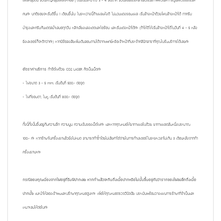
แผลหลุมตื้น ส่วนใหญ่หลุมแผลจะค่อยๆ ตื้นขึ้นประมาณ 3 - 4 สัปดาห์ ส่วนรอยแดงคล้ำแล้วแต่สภาพผิวและการดูแลผิวของแต่ละ
คนค่ะ ปกติรอยจะเริ่มดีขึ้น 1 เดือนขึ้นไป ในระหว่างนี้ถ้าแผลแห้งดี ไม่บวมแดงรอบแผล เริ่มล้างหน้าด้วยโฟมล้างหน้าได้ ทาครีม
บำรุงและครีมกันแดดสม่ำเสมอทุกวัน หลีกเลี่ยงแสงแดดและไอร้อน และเริ่มแต่งหน้าได้ค่ะ (ถ้าให้ดีให้เริ่มล้างหน้าได้ในวันที่ 4 - 5 หลัง
ยิงเลเซอร์ก็จะดีกว่าค่ะ) หากมีข้อสงสัยเพิ่มเติมสอบถามได้จากแพทย์หรือเจ้าหน้าที่ประจำคลินิกสาขาที่คุณไปรับบริการได้เลยค่ะ
อัตราค่าบริการ
กำจัดไฝด้วย CO2 LASER คิดเป็นเม็ดค่ะ
- ไฝขนาด 3 - 5 mm. เริ่มต้นที่ 500.- ต่อจุด
- ไฝที่ขอบตา, ใบหู เริ่มต้นที่ 800.- ต่อจุด
ทั้งนี้ทั้งนั้นขึ้นอยู่กับความลึก ความนูน ความเข้มของเม็ดไฝค่ะ และหากคุณหมอให้ยาทาแผลไปด้วย ยาทาแผลตลับหนึ่งประมาณ
100.- ค่ะ หากรักษาไปครั้งแรกแล้วยังไม่หมด สามารถทำซ้ำโดยไม่เสียค่าใช้จ่ายในการทำเลเซอร์ในระยะเวลาไม่เกิน 3 เดือนหลังจากทำ
ครั้งแรกนะคะ
กรณีของคุณเนื่องจากไฝอยู่ที่ริมฝีปากเลย หากทำแล้วจะกินถึงเนื้อปากหรือไม่นั้นขึ้นอยู่กับว่ารากของไฝลงลึกถึงเนื้อ
ปากมั้ย
แนะนำให้ลองเข้าพบและปรึกษาคุณหมอดูนะคะ เพื่อให้คุณหมอตรวจวินิจฉัย ประเมินพร้อมวางแผนการรักษาที่จำเป็นและ
เหมาะสมให้ต่อไปค่ะ