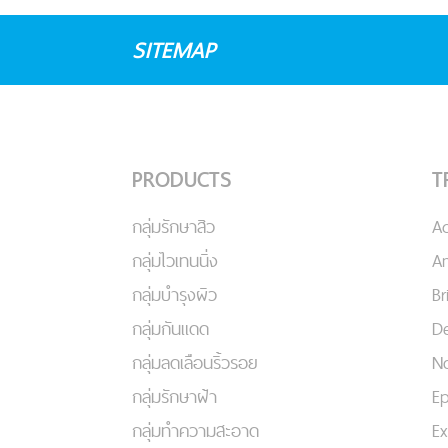
SITEMAP
PRODUCTS
T
กลุ่มรักษาสิว
A
กลุ่มไวเทนนิ่ง
An
กลุ่มบำรุงผิว
Br
กลุ่มกันแดด
De
กลุ่มลดเลือนริ้วรอย
No
กลุ่มรักษาฝ้า
Ep
กลุ่มทำความสะอาด
Ex