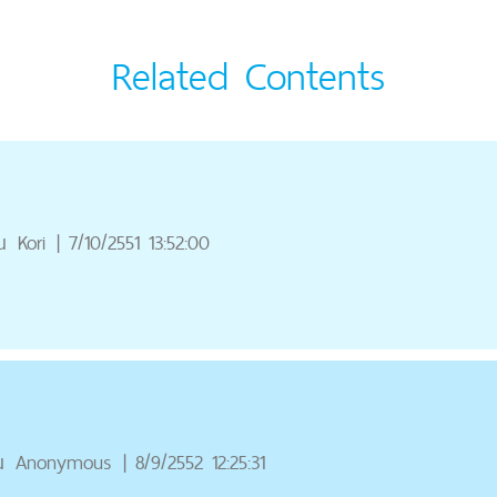
Related Contents
ณ
Kori
|
7/10/2551 13:52:00
ณ
Anonymous
|
8/9/2552 12:25:31