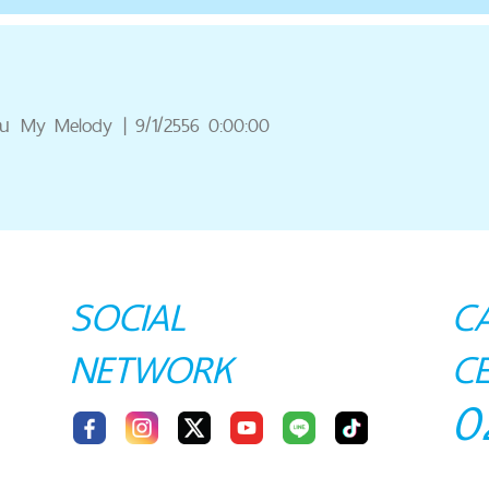
ณ
My Melody
|
9/1/2556 0:00:00
SOCIAL
C
NETWORK
C
0