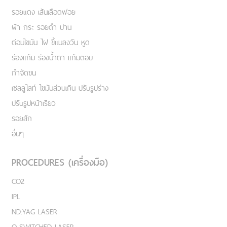
รอยแดง เส้นเลือดฟอย
ฝ้า กระ รอยดำ ปาน
ต่อมไขมัน ไฝ ขี้แมลงวัน หูด
ร่องแก้ม ร่องน้ำตา แก้มตอบ
กำจัดขน
เชลลูไลท์ ไขมันส่วนเกิน ปรับรูปร่าง
ปรับรูปหน้าเรียว
รอยสัก
อื่นๆ
PROCEDURES (เครื่องมือ)
CO2
IPL
ND:YAG LASER
Q-SWITCHED LASER