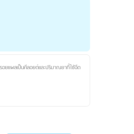
องรอยแผลเป็นคีลอยด์และปริมาณยาที่ใช้ฉีด