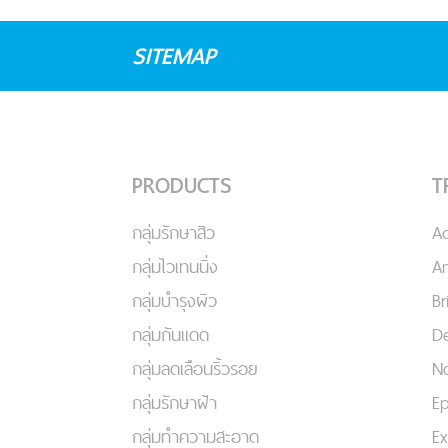
SITEMAP
PRODUCTS
T
กลุ่มรักษาสิว
A
กลุ่มไวเทนนิ่ง
An
กลุ่มบำรุงผิว
Br
กลุ่มกันแดด
De
กลุ่มลดเลือนริ้วรอย
No
กลุ่มรักษาฝ้า
Ep
กลุ่มทำความสะอาด
Ex