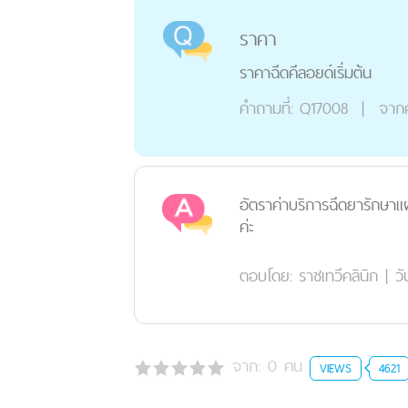
ราคา
ราคาฉีดคีลอยด์เริ่มต้น
คำถามที่:
Q17008
|
จาก
อัตราค่าบริการฉีดยารักษาแผ
ค่ะ
ตอบโดย:
ราชเทวีคลินิก
|
วั
จาก:
0
คน
VIEWS
4621