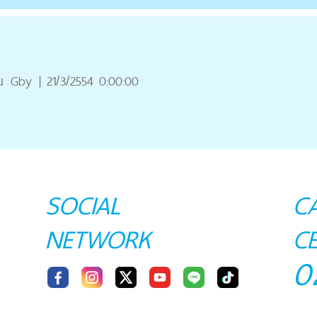
ณ
Gby
|
21/3/2554 0:00:00
SOCIAL
C
NETWORK
C
0