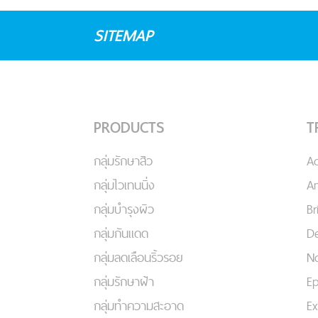
SITEMAP
PRODUCTS
T
กลุ่มรักษาสิว
A
กลุ่มไวเทนนิ่ง
An
กลุ่มบำรุงผิว
Br
กลุ่มกันแดด
De
กลุ่มลดเลือนริ้วรอย
No
กลุ่มรักษาฝ้า
Ep
กลุ่มทำความสะอาด
Ex