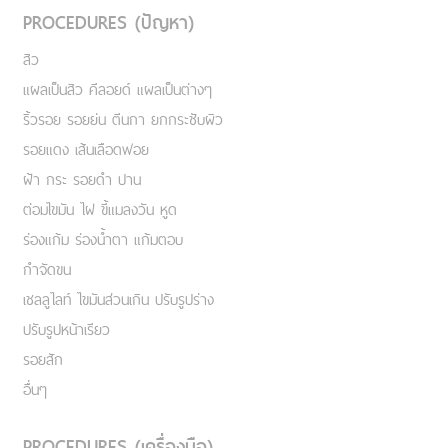
PROCEDURES (ปัญหา)
สิว
แผลเป็นสิว คีลอยด์ แผลเป็นต่างๆ
ริ้วรอย รอยย่น ตีนกา ยกกระชับผิว
รอยแดง เส้นเลือดฟอย
ฝ้า กระ รอยดำ ปาน
ต่อมไขมัน ไฝ ขี้แมลงวัน หูด
ร่องแก้ม ร่องน้ำตา แก้มตอบ
กำจัดขน
เชลลูไลท์ ไขมันส่วนเกิน ปรับรูปร่าง
ปรับรูปหน้าเรียว
รอยสัก
อื่นๆ
PROCEDURES (เครื่องมือ)