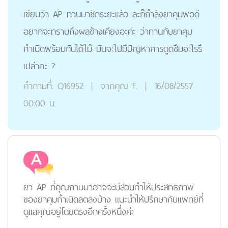
เขียนว่า AP ทานมาซักระยะแล้ว ละก็กำลังยาคุมพอดี
อยากจะทราบถึงผลข้างเคียงอะค่ะ ว่าทานกับยาคุม
กำเนิดพร้อมกันได้ไม๊ มันจะไปมีปัญหาการดูดซึมอะไรรึ
เปล่าคะ ?
คำถามที่:
Q16952
|
จากคุณ
F.
|
16/08/2557
00:00 น.
ยา AP ที่คุณถามมาอาจจะมีส่วนทำให้ประสิทธิภาพ
ของยาคุมกำเนิดลดลงบ้าง แนะนำให้ปรึกษากับแพทย์ที่
ดูแลคุณอยู่โดยตรงอีกครั้งหนึ่งค่ะ