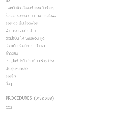
สิว
แผลเป็นสิว คีลอยด์ แผลเป็นต่างๆ
ริ้วรอย รอยย่น ตีนกา ยกกระชับผิว
รอยแดง เส้นเลือดฟอย
ฝ้า กระ รอยดำ ปาน
ต่อมไขมัน ไฝ ขี้แมลงวัน หูด
ร่องแก้ม ร่องน้ำตา แก้มตอบ
กำจัดขน
เชลลูไลท์ ไขมันส่วนเกิน ปรับรูปร่าง
ปรับรูปหน้าเรียว
รอยสัก
อื่นๆ
PROCEDURES (เครื่องมือ)
CO2