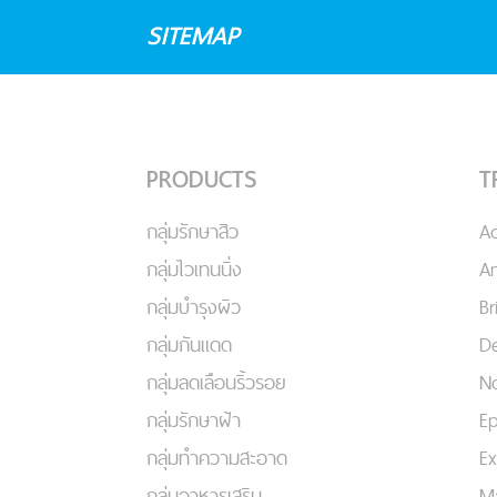
SITEMAP
PRODUCTS
T
กลุ่มรักษาสิว
A
กลุ่มไวเทนนิ่ง
An
กลุ่มบำรุงผิว
Br
กลุ่มกันแดด
De
กลุ่มลดเลือนริ้วรอย
No
กลุ่มรักษาฝ้า
Ep
กลุ่มทำความสะอาด
Ex
กลุ่มอาหารเสริม
Ma