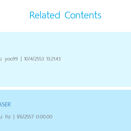
Related Contents
ณ
yoo99
|
10/4/2553 13:21:43
LASER
ณ
Fiz
|
1/6/2557 0:00:00