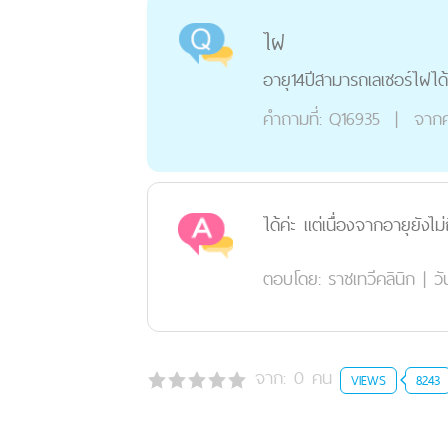
ไฝ
อายุ14ปีสามารถเลเซอร์ไฝได
คำถามที่:
Q16935
|
จากค
ได้ค่ะ แต่เนื่องจากอายุยัง
ตอบโดย:
ราชเทวีคลินิก
|
วั
จาก:
0
คน
VIEWS
8243