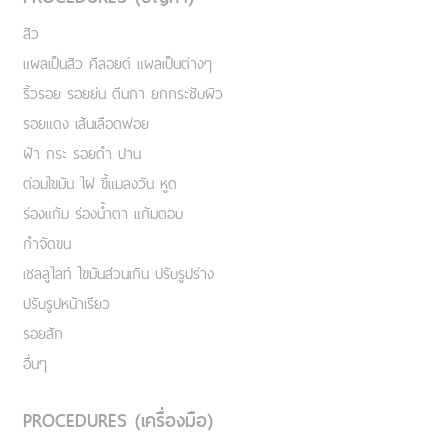
สิว
แผลเป็นสิว คีลอยด์ แผลเป็นต่างๆ
ริ้วรอย รอยย่น ตีนกา ยกกระชับผิว
รอยแดง เส้นเลือดฟอย
ฝ้า กระ รอยดำ ปาน
ต่อมไขมัน ไฝ ขี้แมลงวัน หูด
ร่องแก้ม ร่องน้ำตา แก้มตอบ
กำจัดขน
เชลลูไลท์ ไขมันส่วนเกิน ปรับรูปร่าง
ปรับรูปหน้าเรียว
รอยสัก
อื่นๆ
PROCEDURES (เครื่องมือ)