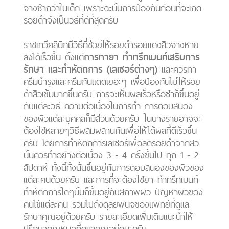
จางช้ากว่าในเด็ก เพราะฉะนั้นการป้องกันก่อนที่จะเกิด
รอยดำจึงเป็นวิธีที่ดีที่สุดครับ
ราชเทวีคลินิกมีวิธีที่ช่วยให้รอยดำรอยแดงสิวจางหาย
ลงได้เร็วขึ้น ตั้งแต่
การทายา ทำทรีทเมนท์เสริมการ
รักษา และทำหัตถการ (เลเซอร์ต่างๆ)
และควรทา
ครีมบำรุงและครีมกันแดดเยอะๆ เพื่อป้องกันไม่ให้รอย
ดำสิวเข้มมากขึ้นครับ การจะเห็นผลเร็วหรือช้าก็ขึ้นอยู่
กับแต่ละวิธี ความต่อเนื่องในการทำ การตอบสนอง
ของผิวแต่ละบุคคลก็มีส่วนด้วยครับ ในบางรายอาจจะ
ต้องใช้หลายๆวิธีผสมผสานกันเพื่อให้ได้ผลที่ดีเร็วขึ้น
ครับ โดยการทำหัตถการเลเซอร์เพื่อลดรอยดำจากสิว
นั้นควรทำอย่างต่อเนื่อง 3 - 4 ครั้งขึ้นไป ทุก 1 - 2
สัปดาห์ ทั้งนี้ทั้งนั้นขึ้นอยู่กับการตอบสนองของผิวของ
แต่ละคนด้วยครับ และการที่จะต้องใช้ยา ทำทรีทเมนท์
ทำห้ตถการใดๆนั้นก็ขึ้นอยู่กับสภาพผิว ปัญหาผิวของ
คนไข้แต่ละคน รวมไปถึงดุลยพินิจของแพทย์ที่ดูแล
รักษาคุณอยู่ด้วยครับ รายละเอียดเพิ่มเติมแนะนำให้
ปรึกษาคุณหมอที่ดูแลคุณอยู่ดูนะครับ