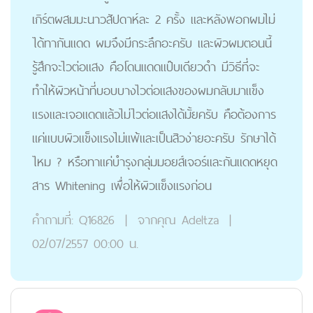
เกิร์ตผสมมะนาวสัปดาห์ละ 2 ครั้ง และหลังพอกผมไม่
ได้ทากันแดด ผมจึงมีกระลึกอะครับ และผิวผมตอนนี้
รู้สึกจะไวต่อแสง คือโดนแดดแป๊บเดียวดำ มีวิธีที่จะ
ทำให้ผิวหน้าที่บอบบางไวต่อแสงของผมกลับมาแข็ง
แรงและเจอแดดแล้วไม่ไวต่อแสงได้มั้ยครับ คือต้องการ
แค่แบบผิวแข็งแรงไม่แพ้และเป็นสิวง่ายอะครับ รักษาได้
ไหม ? หรือทาแค่บำรุงกลุ่มมอยส์เจอร์และกันแดดหยุด
สาร Whitening เพื่อให้ผิวแข็งแรงก่อน
คำถามที่:
Q16826
|
จากคุณ
Adeltza
|
02/07/2557 00:00 น.