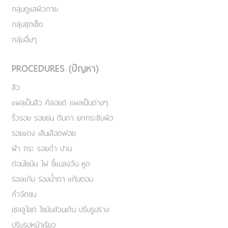
กลุ่มดูแลผิวกาย
กลุ่มชุดเซ็ต
กลุ่มอื่นๆ
PROCEDURES (ปัญหา)
สิว
แผลเป็นสิว คีลอยด์ แผลเป็นต่างๆ
ริ้วรอย รอยย่น ตีนกา ยกกระชับผิว
รอยแดง เส้นเลือดฟอย
ฝ้า กระ รอยดำ ปาน
ต่อมไขมัน ไฝ ขี้แมลงวัน หูด
ร่องแก้ม ร่องน้ำตา แก้มตอบ
กำจัดขน
เชลลูไลท์ ไขมันส่วนเกิน ปรับรูปร่าง
ปรับรูปหน้าเรียว