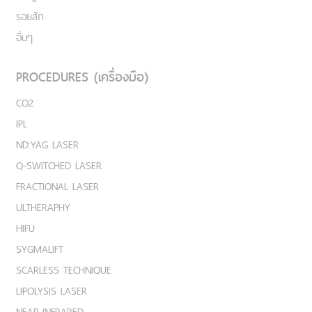
รอยสัก
อื่นๆ
PROCEDURES (เครื่องมือ)
CO2
IPL
ND:YAG LASER
Q-SWITCHED LASER
FRACTIONAL LASER
ULTHERAPHY
HIFU
SYGMALIFT
SCARLESS TECHNIQUE
LIPOLYSIS LASER
NEAR-INFRARED