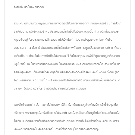
จึงจะกลับมาเป็นสีผิวปกติค่ะ
ส่วนไฝ.. หากมีขนาดใหญ่และมีรากลึกอาจจะต้องใช้วิธีการตัดออกค่ะ ก่อนยิงเลเซอร์จะมีการปิดยา
ชาให้ก่อน และหลังยิงเลเซอร์ไฝจะมีรอยแดงคล้ำเกิดขึ้นซึ่งเป็นแผลหลุมตื้น (ความลึกตื้นของรอย
หลุมจะขึ้นอยู่กับขนาดและความลึกของรากไฝเม็ดนั้นๆ) ส่วนใหญ่หลุมแผลจะค่อยๆ ตื้นขึ้น
ประมาณ 3 - 4 สัปดาห์ ส่วนรอยแดงคล้ำแล้วแต่สภาพผิวและการดูแลผิวของแต่ละคนค่ะ ปกติรอย
จะเริ่มดีขึ้น 1 เดือนขึ้นไป หากยังดีขึ้นไม่มากแนะนำให้ปรึกษาคุณหมอเพื่อให้คุณหมอดูแลเรื่องรอย
หลุมให้ต่อไปค่ะ ในระหว่างนี้ถ้าแผลแห้งดี ไม่บวมแดงรอบแผล เริ่มล้างหน้าด้วยโฟมล้างหน้าได้ ทา
ครีมบำรุงและครีมกันแดดสม่ำเสมอทุกวัน หลีกเลี่ยงแสงแดดและไอร้อน และเริ่มแต่งหน้าได้ค่ะ (ถ้า
ให้ดีให้เริ่มล้างหน้าได้ในวันที่ 4 - 5 หลังยิงเลเซอร์ก็จะดีกว่าค่ะ) หากมีข้อสงสัยเพิ่มเติมสอบถามได้
จากแพทย์หรือเจ้าหน้าที่ประจำคลินิกสาขาที่คุณไปรับบริการได้เลยค่ะ
และหลังทำเลเซอร์ 7 วัน ควรกลับไปพบแพทย์อีกครั้ง เพื่อตรวจดูว่าจะต้องมีการยิงซ้ำในจุดเดิม
หรือเปล่า เพราะบางจุดยิงครั้งเดียวอาจไม่หมดค่ะ หากยังพบขี้แมลงวันอยู่อีกในตำแหน่งเดิมและยัง
ไม่เกิน 3 เดือนนับจากวันที่ยิงเลเซอร์ครั้งที่แล้ว คุณสามารถกลับไปยิงซ้ำที่ตำแหน่งเดิม ณ สาขา
และแพทย์ท่านเดิมจะไม่เสียค่าเลเซอร์ในการทำซ้ำอีกค่ะ (ไม่รวมค่าบริการอื่นๆ)