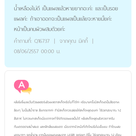
น้ำเหลืองไม่ดี เป็นแผลแล้วหายยากอะค่ะ และเป็นรอย
แผลค่ะ ถ้าเอาออกจะเป็นแผลเป็นแล้ยจะหายมั้ยค่ะ
หน้าเป็นคนผิวผสมดัวยค่ะ
คำถามที่:
Q16737
|
จากคุณ
มิคกี้
|
08/06/2557 00:00 น.
หลังยิงขี้แมลงวันด้วยเลเซอร์แล้วแผลตกสะเก็ดหรือไม่ก็ได้ค่ะ หรือบางครั้งมีสะเก็ดแต่เป็นสีออกเห
ลืองๆ ไม่เป็นสีน้ำตาล สังเกตยากค่ะ ถ้ามีสะเก็ดควรปล่อยให้สะเก็ดหลุดเองค่ะ ใช้เวลาประมาณ 1-2
สัปดาห์ ไม่ควรแกะสะเก็ดเนื่องจากจะทำให้เกิดรอยแผลเป็นได้ หลังสะเก็ดหลุดแล้วควรทาครีม
กันแดดอย่างสม่ำเสมอ และหลีกเลี่ยงแสงแดด เนื่องจากผิวหนังที่เกิดใหม่ยังไม่แข็งแรง ถ้าโดนแสง
แดดมากๆ จะคล้ำง่าย หากเป็นรอยแดงหลุมจาก LASER จะค่อยๆ ดีขึ้น ใช้เวลาประมาณ 1-2 เดือน