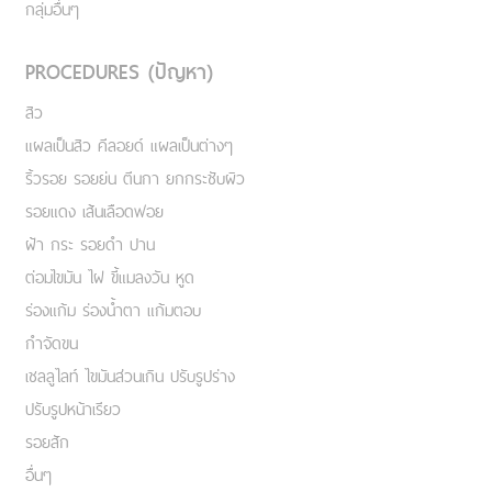
กลุ่มอื่นๆ
PROCEDURES (ปัญหา)
สิว
แผลเป็นสิว คีลอยด์ แผลเป็นต่างๆ
ริ้วรอย รอยย่น ตีนกา ยกกระชับผิว
รอยแดง เส้นเลือดฟอย
ฝ้า กระ รอยดำ ปาน
ต่อมไขมัน ไฝ ขี้แมลงวัน หูด
ร่องแก้ม ร่องน้ำตา แก้มตอบ
กำจัดขน
เชลลูไลท์ ไขมันส่วนเกิน ปรับรูปร่าง
ปรับรูปหน้าเรียว
รอยสัก
อื่นๆ