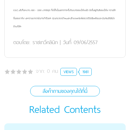
รวมๆ แล้วก็ประมาณ 500 - 1,000 บาทต่อจุด ทั้งนี้ทั้งนั้นนอกจากจะขึ้นกับขนาดของเม็ดไฝแล้ว ยังขึ้นอยู่กับสีของเม็ดไฝ ความลึก
ตื้นของรากไฝ และความยากง่ายในการทำด้วยค่ะ คุณสามารถเข้าพบและปรึกษาแพทย์เพื่อตรวจวินิจฉัยพร้อมประเมินก่อนตัดสินใจ
รักษาได้ค่ะ
ตอบโดย:
ราชเทวีคลินิก
|
วันที่ 09/06/2557
จาก:
0
คน
VIEWS
1981
ส่งคำถามของคุณได้ที่นี่
Related Contents