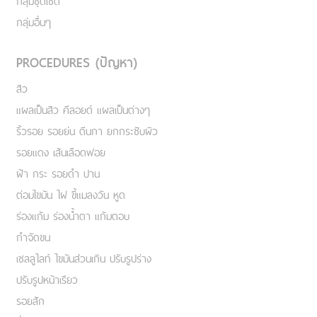
กลุ่มชุดเซ็ต
กลุ่มอื่นๆ
PROCEDURES (ปัญหา)
สิว
แผลเป็นสิว คีลอยด์ แผลเป็นต่างๆ
ริ้วรอย รอยย่น ตีนกา ยกกระชับผิว
รอยแดง เส้นเลือดฟอย
ฝ้า กระ รอยดำ ปาน
ต่อมไขมัน ไฝ ขี้แมลงวัน หูด
ร่องแก้ม ร่องน้ำตา แก้มตอบ
กำจัดขน
เชลลูไลท์ ไขมันส่วนเกิน ปรับรูปร่าง
ปรับรูปหน้าเรียว
รอยสัก