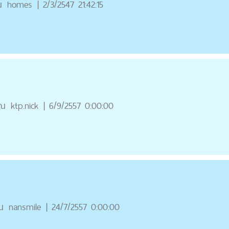
ณ
homes
|
2/3/2547 21:42:15
ุณ
ktp.nick
|
6/9/2557 0:00:00
ณ
nansmile
|
24/7/2557 0:00:00