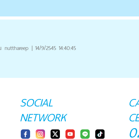
ณ
nutthareep
|
14/9/2545 14:40:45
SOCIAL
C
NETWORK
C
0