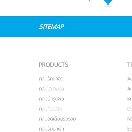
SITEMAP
PRODUCTS
T
กลุ่มรักษาสิว
A
กลุ่มไวเทนนิ่ง
An
กลุ่มบำรุงผิว
Br
กลุ่มกันแดด
De
กลุ่มลดเลือนริ้วรอย
No
กลุ่มรักษาฝ้า
Ep