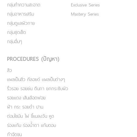
กลุ่มทำความสะอาด
Exclusive Series
กลุ่มอาหารเสริม
Mastery Series
กลุ่มดูแลผิวกาย
กลุ่มชุดเซ็ต
กลุ่มอื่นๆ
PROCEDURES (ปัญหา)
สิว
แผลเป็นสิว คีลอยด์ แผลเป็นต่างๆ
ริ้วรอย รอยย่น ตีนกา ยกกระชับผิว
รอยแดง เส้นเลือดฟอย
ฝ้า กระ รอยดำ ปาน
ต่อมไขมัน ไฝ ขี้แมลงวัน หูด
ร่องแก้ม ร่องน้ำตา แก้มตอบ
กำจัดขน