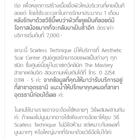
ต่อ เพื่อหยุดการสร้างเนื้อเยื่อผิวใหม่บริเวณที่เคยเป็นคี
ลอยด์ โดยใช้ระยะเวลาในการรักษาประมาณ 1 เดือน
หลังรักษาด้วยวิธีนี้พบว่าผิวที่เคยเป็นคีลอยด์มี
โอกาสน้อยมากที่จะกลับมาเป็นซ้ำอีก
อัตราค่า
บริการเริ่มต้นที่ 7,000.-
ขณะนี้ Scarless Technique มีให้บริการที่ Aesthetic
Scar Center ศูนย์ดูแลรักษารอยแผลเป็นต่างๆ ทุก
ชนิด ซึ่งศูนย์นี้อยู่ในราชเทวีคลินิก The Mastery
สาขาเพลินจิต สอบถามเพิ่มเติมได้ที่ โทร. 0 2254
0314 - 5 ค่ะ
จากข้อมูลที่คุณให้มาว่ารับบริการอยู่
ที่สาขาอุดรธานี แนะนำให้ปรึกษาคุณหมอที่สาขา
อุดรธานีก่อนได้เลย
ค่ะ
ในคนไข้บางรายอาจจะต้องใช้หลายๆ วิธีผสมผสานกัน
ค่ะ ถ้าแผลไม่นูนมากอาจใช้เพียงการฉีดยาให้ยุบ วิธี
Scarless Technique ไม่มีข้อห้าม แต่เหมาะกับแผลที่
นูนมากๆ หรือใหญ่มากที่รักษาด้วยวิธีฉีดไม่ได้ค่ะ