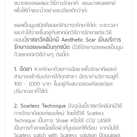
ขนาดของแผลและวิธีการรักษาค่ะ ลองมาพบแพทย์
เพื่อให้คำแนะนำอย่างละเอียดดีกว่าค่ะ
แผลเป็นนูนชนิดคีลอยด์สามารถรักษาได้ค่ะ ระยะเวลา
และค่าใช้จ่ายขึ้นอยู่กับเทคนิควิธีการรักษาแต่ละวิธี
ตอนนี้
ราชเทวีคลินิกมี Aesthetic Scar เป็นบริการ
รักษารอยแผลเป็นทุกชนิด
มีวิธีรักษารอยแผลเป็นนูน
ด้วยเทคนิควิธีต่างๆ ดังนี้ค่ะ
1. ฉีดยา
หากรักษาด้วยการฉีดยาเพื่อรักษาคีลอยด์
สามารถเข้ารับบริการได้ทุกสาขา อัตราค่าบริการอยู่ที่
100 - 1,000 บาท ขึ้นอยู่กับขนาดของคีลอยด์และ
ปริมาณยาที่ใช้ค่ะ
2. Scarless Technique
ปัจจุบันนี้ราชเทวีคลินิกมีวิธี
การรักษาคีลอยด์แบบใหม่ โดยใช้วิธี Scarless
Technique เป็นการ Shave หรือใช้ CO2 LASER
เป็นการทำลายเนื้อเยื่อผิวที่นูนออกให้เรียบ จากนั้นใช้
Scarless patch with Scarless solution ปิดบนแผล