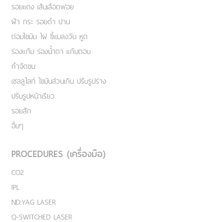
รอยแดง เส้นเลือดฟอย
ฝ้า กระ รอยดำ ปาน
ต่อมไขมัน ไฝ ขี้แมลงวัน หูด
ร่องแก้ม ร่องน้ำตา แก้มตอบ
กำจัดขน
เชลลูไลท์ ไขมันส่วนเกิน ปรับรูปร่าง
ปรับรูปหน้าเรียว
รอยสัก
อื่นๆ
PROCEDURES (เครื่องมือ)
CO2
IPL
ND:YAG LASER
Q-SWITCHED LASER