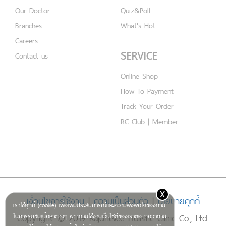
Our Doctor
Quiz&Poll
Branches
What's Hot
Careers
SERVICE
Contact us
Online Shop
How To Payment
Track Your Order
RC Club | Member
x
เงื่อนไขการใช้งาน
|
ความเป็นส่วนตัว
|
นโยบายคุกกี้
เราใช้คุกกี้ (cookie) เพื่อเพิ่มประสบการณ์และความพึงพอใจของท่าน
Copyright © 2019 Rajdhevee Holistic Clinic Co., Ltd.
ในการรับชมเนื้อหาต่างๆ หากท่านใช้งานเว็บไซต์ของเราต่อ ถือว่าท่าน