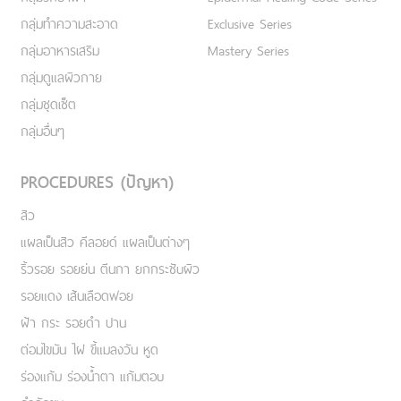
กลุ่มทำความสะอาด
Exclusive Series
กลุ่มอาหารเสริม
Mastery Series
กลุ่มดูแลผิวกาย
กลุ่มชุดเซ็ต
กลุ่มอื่นๆ
PROCEDURES (ปัญหา)
สิว
แผลเป็นสิว คีลอยด์ แผลเป็นต่างๆ
ริ้วรอย รอยย่น ตีนกา ยกกระชับผิว
รอยแดง เส้นเลือดฟอย
ฝ้า กระ รอยดำ ปาน
ต่อมไขมัน ไฝ ขี้แมลงวัน หูด
ร่องแก้ม ร่องน้ำตา แก้มตอบ