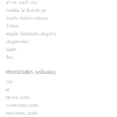
ฝ้า กระ รอยดำ ปาน
ต่อมไขมัน ไฝ ขี้แมลงวัน หูด
ร่องแก้ม ร่องน้ำตา แก้มตอบ
กำจัดขน
เชลลูไลท์ ไขมันส่วนเกิน ปรับรูปร่าง
ปรับรูปหน้าเรียว
รอยสัก
อื่นๆ
PROCEDURES (เครื่องมือ)
CO2
IPL
ND:YAG LASER
Q-SWITCHED LASER
FRACTIONAL LASER