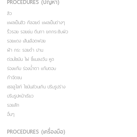
PROCEDURES (ปัญหา)
สิว
แผลเป็นสิว คีลอยด์ แผลเป็นต่างๆ
ริ้วรอย รอยย่น ตีนกา ยกกระชับผิว
รอยแดง เส้นเลือดฟอย
ฝ้า กระ รอยดำ ปาน
ต่อมไขมัน ไฝ ขี้แมลงวัน หูด
ร่องแก้ม ร่องน้ำตา แก้มตอบ
กำจัดขน
เชลลูไลท์ ไขมันส่วนเกิน ปรับรูปร่าง
ปรับรูปหน้าเรียว
รอยสัก
อื่นๆ
PROCEDURES (เครื่องมือ)