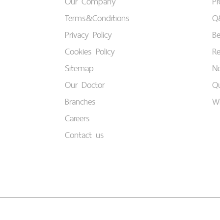
Our Company
P
Terms&Conditions
Q
Privacy Policy
B
Cookies Policy
Re
Sitemap
Ne
Our Doctor
Qu
Branches
W
Careers
Contact us