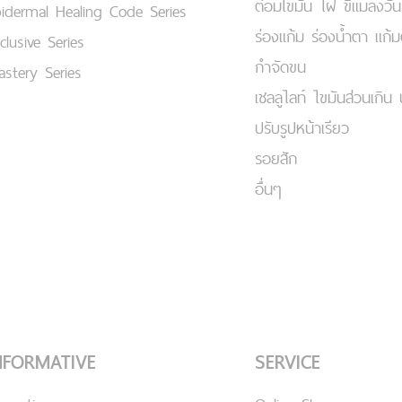
ต่อมไขมัน ไฝ ขี้แมลงวัน
idermal Healing Code Series
ร่องแก้ม ร่องน้ำตา แก้
clusive Series
กำจัดขน
stery Series
เชลลูไลท์ ไขมันส่วนเกิน 
ปรับรูปหน้าเรียว
รอยสัก
อื่นๆ
NFORMATIVE
SERVICE