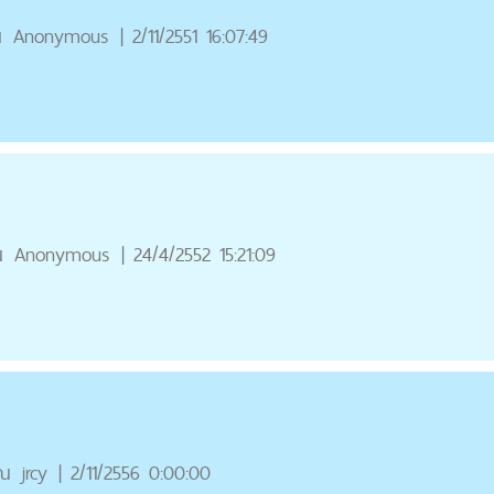
ณ
Anonymous
|
2/11/2551 16:07:49
ณ
Anonymous
|
24/4/2552 15:21:09
ุณ
jrcy
|
2/11/2556 0:00:00