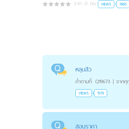
จาก:
0
คน
VIEWS
1965
หลุมสิว
คำถามที่:
Q19673
|
จากค
VIEWS
1579
สอบราคา