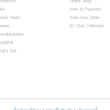
romotions
Online Shop
&A
How To Payment
eauty Hacks
Track Your Order
views
RC Club | Member
ws&Activities
iz&Poll
hat's Hot