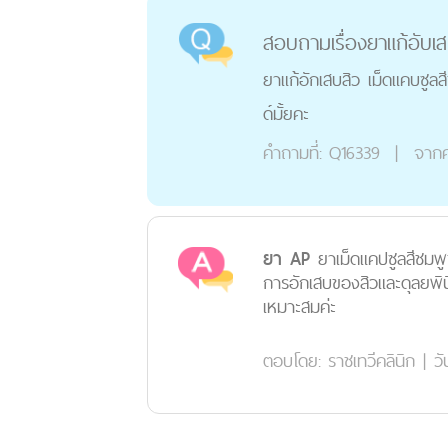
สอบถามเรื่องยาแก้อับเส
ยาแก้อักเสบสิว เม็ดแคบซูล
ด์มั้ยคะ
คำถามที่:
Q16339
|
จากค
ยา AP
ยาเม็ดแคปซูลสีชมพู
การอักเสบของสิวและดุลยพิ
เหมาะสมค่ะ
ตอบโดย:
ราชเทวีคลินิก
|
วั