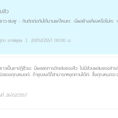
บสิว
สีขาว-ชมพู - กินติดต่อกันได้นานแค่ไหนคะ -มีผลข้างเคียงหรือไม่ค
ุณ
smilejaa
|
20/02/2557 00:00 น.
ขาวเป็นยาปฏิชีวนะ มีผลลดการอักเสบของสิว ไม่มีส่วนผสมของสารสเต
นิจของคุณหมอค่ะ ถ้ายุบลงดีก็สามารถหยุดทานได้ค่ะ ซึ่งคุณหมอจะ
นที่ 26/02/2557