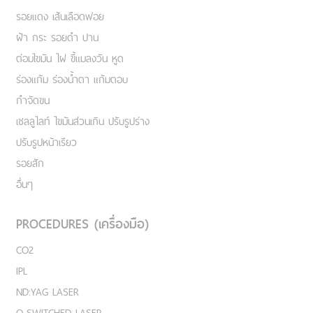
รอยแดง เส้นเลือดฟอย
ฝ้า กระ รอยดำ ปาน
ต่อมไขมัน ไฝ ขี้แมลงวัน หูด
ร่องแก้ม ร่องน้ำตา แก้มตอบ
กำจัดขน
เชลลูไลท์ ไขมันส่วนเกิน ปรับรูปร่าง
ปรับรูปหน้าเรียว
รอยสัก
อื่นๆ
PROCEDURES (เครื่องมือ)
CO2
IPL
ND:YAG LASER
Q-SWITCHED LASER