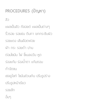
PROCEDURES (ปัญหา)
สิว
แผลเป็นสิว คีลอยด์ แผลเป็นต่างๆ
ริ้วรอย รอยย่น ตีนกา ยกกระชับผิว
รอยแดง เส้นเลือดฟอย
ฝ้า กระ รอยดำ ปาน
ต่อมไขมัน ไฝ ขี้แมลงวัน หูด
ร่องแก้ม ร่องน้ำตา แก้มตอบ
กำจัดขน
เชลลูไลท์ ไขมันส่วนเกิน ปรับรูปร่าง
ปรับรูปหน้าเรียว
รอยสัก
อื่นๆ