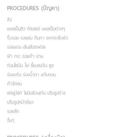
PROCEDURES (ปัญหา)
สิว
แผลเป็นสิว คีลอยด์ แผลเป็นต่างๆ
ริ้วรอย รอยย่น ตีนกา ยกกระชับผิว
รอยแดง เส้นเลือดฟอย
ฝ้า กระ รอยดำ ปาน
ต่อมไขมัน ไฝ ขี้แมลงวัน หูด
ร่องแก้ม ร่องน้ำตา แก้มตอบ
กำจัดขน
เชลลูไลท์ ไขมันส่วนเกิน ปรับรูปร่าง
ปรับรูปหน้าเรียว
รอยสัก
อื่นๆ