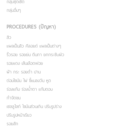
กลุ่มชุดเซ็ต
กลุ่มอื่นๆ
PROCEDURES (ปัญหา)
สิว
แผลเป็นสิว คีลอยด์ แผลเป็นต่างๆ
ริ้วรอย รอยย่น ตีนกา ยกกระชับผิว
รอยแดง เส้นเลือดฟอย
ฝ้า กระ รอยดำ ปาน
ต่อมไขมัน ไฝ ขี้แมลงวัน หูด
ร่องแก้ม ร่องน้ำตา แก้มตอบ
กำจัดขน
เชลลูไลท์ ไขมันส่วนเกิน ปรับรูปร่าง
ปรับรูปหน้าเรียว
รอยสัก