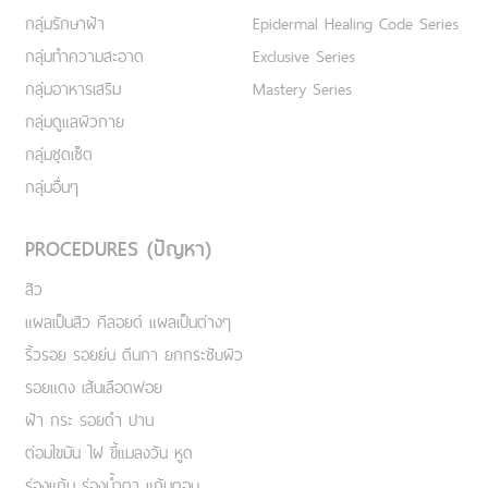
กลุ่มรักษาฝ้า
Epidermal Healing Code Series
กลุ่มทำความสะอาด
Exclusive Series
กลุ่มอาหารเสริม
Mastery Series
กลุ่มดูแลผิวกาย
กลุ่มชุดเซ็ต
กลุ่มอื่นๆ
PROCEDURES (ปัญหา)
สิว
แผลเป็นสิว คีลอยด์ แผลเป็นต่างๆ
ริ้วรอย รอยย่น ตีนกา ยกกระชับผิว
รอยแดง เส้นเลือดฟอย
ฝ้า กระ รอยดำ ปาน
ต่อมไขมัน ไฝ ขี้แมลงวัน หูด
ร่องแก้ม ร่องน้ำตา แก้มตอบ