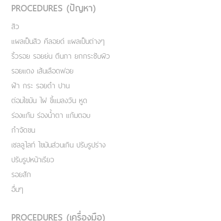
PROCEDURES (ปัญหา)
สิว
แผลเป็นสิว คีลอยด์ แผลเป็นต่างๆ
ริ้วรอย รอยย่น ตีนกา ยกกระชับผิว
รอยแดง เส้นเลือดฟอย
ฝ้า กระ รอยดำ ปาน
ต่อมไขมัน ไฝ ขี้แมลงวัน หูด
ร่องแก้ม ร่องน้ำตา แก้มตอบ
กำจัดขน
เชลลูไลท์ ไขมันส่วนเกิน ปรับรูปร่าง
ปรับรูปหน้าเรียว
รอยสัก
อื่นๆ
PROCEDURES (เครื่องมือ)