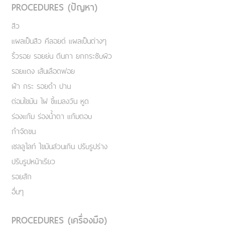
PROCEDURES (ปัญหา)
สิว
แผลเป็นสิว คีลอยด์ แผลเป็นต่างๆ
ริ้วรอย รอยย่น ตีนกา ยกกระชับผิว
รอยแดง เส้นเลือดฟอย
ฝ้า กระ รอยดำ ปาน
ต่อมไขมัน ไฝ ขี้แมลงวัน หูด
ร่องแก้ม ร่องน้ำตา แก้มตอบ
กำจัดขน
เชลลูไลท์ ไขมันส่วนเกิน ปรับรูปร่าง
ปรับรูปหน้าเรียว
รอยสัก
อื่นๆ
PROCEDURES (เครื่องมือ)