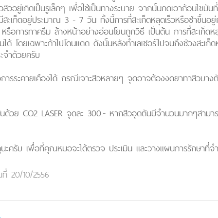
หัวสิวอยู่เกิดเป็นรูเล็กๆ เพื่อใช้เป็นทางระบาย จากนั้นกดเอาก้อนไขมัน
ีสะเก็ดอยู่ประมาณ 3 - 7 วัน ทั้งนี้การที่สะเก็ดหลุดเร็วหรือช้าขึ้นอ
หรือการทาครีม ล้างหน้าอย่างอ่อนโยนถูกวิธี เป็นต้น การที่สะเก็ดห
ึ้นได้ โดยเฉพาะถ้าไปโดนแดด ดังนั้นหลังทำเลเซอร์ไปจนถึงช่วงสะเก็
ะจำด้วยครับ
การระคายเคืองได้ กรณีเจาะสิวหลายๆ จุดอาจต้องงดยาทาสิวบางตั
ุดตันด้วย CO2 LASER จุดละ 300.- หากสิวอุดตันมีจำนวนมากๆสามารถ
ครับ เพื่อที่คุณหมอจะได้ตรวจ ประเมิน และวางแผนการรักษาที่จำเ
นที่ 20/10/2556