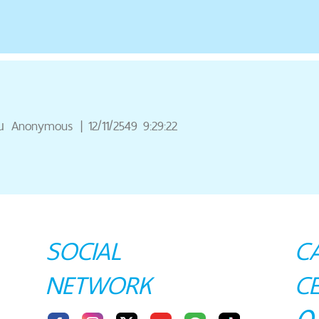
ณ
Anonymous
|
12/11/2549 9:29:22
SOCIAL
C
NETWORK
C