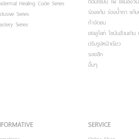
ต่อมไขมัน ไฝ ขี้แมลงวัน
idermal Healing Code Series
ร่องแก้ม ร่องน้ำตา แก้
clusive Series
กำจัดขน
stery Series
เชลลูไลท์ ไขมันส่วนเกิน 
ปรับรูปหน้าเรียว
รอยสัก
อื่นๆ
NFORMATIVE
SERVICE