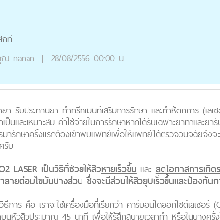
ักที
ุณ
nanan
|
28/08/2556 00:00 น.
ารทายา รับประทานยา ทำทรีทเมนท์เสริมการรักษา และทำห้ตถการ (เลเ
ป็นและเหมาะสม ค่าใช้จ่ายในการรักษาหากได้รับเฉพาะยาทาและยาร
รมารักษาครั้งแรกต้องเข้าพบแพทย์เพื่อให้แพทย์ได้ตรวจวินิจฉัยจึงจ
ครับ
 LASER เป็นวิธีที่ช่วยให้สิว
หายเร็วขึ้น
และ
ลดโอกาสการเกิดร
ลายต่อมไขมันบางส่วน ซึ่งจะมีส่วนให้สิวยุบเร็วขึ้นและป้องกันกา
ิธีการ คือ เราจะใช้เครื่องมือที่เรียกว่า คาร์บอนไดออกไซด์เลเซอร์ (C
บนหัวสิวประมาณ 45 นาที เพื่อให้รู้สึกสบายเวลาทำ หรือในบางครั้ง