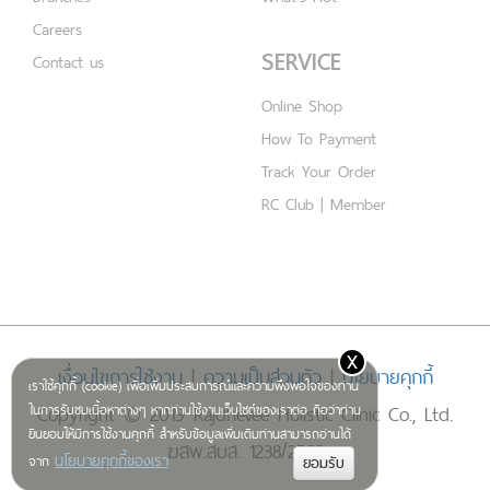
Careers
SERVICE
Contact us
Online Shop
How To Payment
Track Your Order
RC Club | Member
x
เงื่อนไขการใช้งาน
|
ความเป็นส่วนตัว
|
นโยบายคุกกี้
เราใช้คุกกี้ (cookie) เพื่อเพิ่มประสบการณ์และความพึงพอใจของท่าน
Copyright © 2019 Rajdhevee Holistic Clinic Co., Ltd.
ในการรับชมเนื้อหาต่างๆ หากท่านใช้งานเว็บไซต์ของเราต่อ ถือว่าท่าน
ยินยอมให้มีการใช้งานคุกกี้ สำหรับข้อมูลเพิ่มเติมท่านสามารถอ่านได้
ฆสพ.สบส. 1238/2562
นโยบายคุกกี้ของเรา
จาก