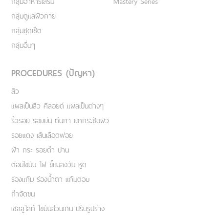
กลุ่มอาหารเสริม
Mastery Series
กลุ่มดูแลผิวกาย
กลุ่มชุดเซ็ต
กลุ่มอื่นๆ
PROCEDURES (ปัญหา)
สิว
แผลเป็นสิว คีลอยด์ แผลเป็นต่างๆ
ริ้วรอย รอยย่น ตีนกา ยกกระชับผิว
รอยแดง เส้นเลือดฟอย
ฝ้า กระ รอยดำ ปาน
ต่อมไขมัน ไฝ ขี้แมลงวัน หูด
ร่องแก้ม ร่องน้ำตา แก้มตอบ
กำจัดขน
เชลลูไลท์ ไขมันส่วนเกิน ปรับรูปร่าง