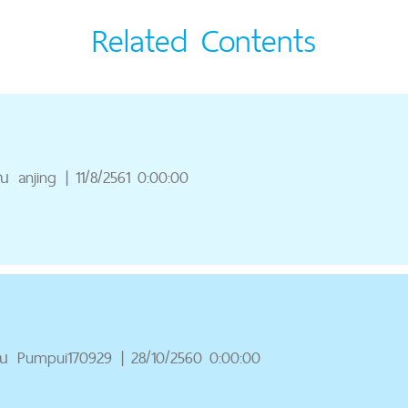
Related Contents
ุณ
anjing
|
11/8/2561 0:00:00
ณ
Pumpui170929
|
28/10/2560 0:00:00