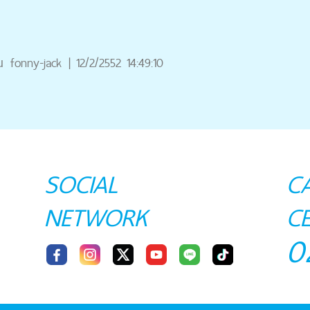
ณ
fonny-jack
|
12/2/2552 14:49:10
SOCIAL
C
NETWORK
C
0