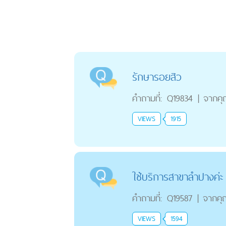
รักษารอยสิว
คำถามที่:
Q19834
|
จากค
VIEWS
1915
ใช้บริการสาขาลำปางค่ะ
คำถามที่:
Q19587
|
จากคุ
VIEWS
1594