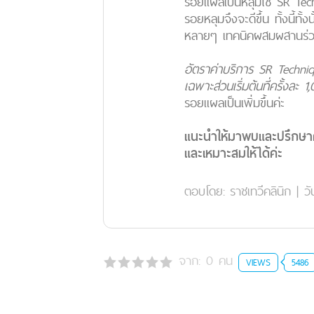
รอยแผลเป็นหลุมใช้ SR Tec
รอยหลุมจึงจะดีขึ้น ทั้งนี
หลายๆ เทคนิคผสมผสานร่ว
อัตราค่าบริการ SR Techniq
เฉพาะส่วนเริ่มต้นที่ครั้งละ 1
รอยแผลเป็นเพิ่มขึ้นค่ะ
แนะนำให้มาพบและปรึกษาค
และเหมาะสมให้ได้ค่ะ
ตอบโดย:
ราชเทวีคลินิก
|
วั
จาก:
0
คน
VIEWS
5486