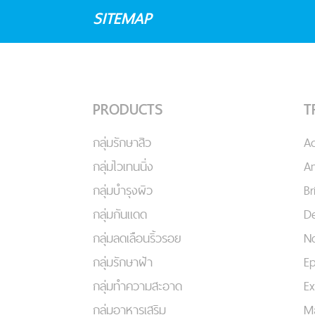
SITEMAP
PRODUCTS
T
กลุ่มรักษาสิว
A
กลุ่มไวเทนนิ่ง
An
กลุ่มบำรุงผิว
Br
กลุ่มกันแดด
De
กลุ่มลดเลือนริ้วรอย
No
กลุ่มรักษาฝ้า
Ep
กลุ่มทำความสะอาด
Ex
กลุ่มอาหารเสริม
Ma