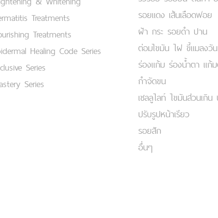
ightening & Whitening
รอยแดง เส้นเลือดฟอย
rmatitis Treatments
ฝ้า กระ รอยดำ ปาน
urishing Treatments
ต่อมไขมัน ไฝ ขี้แมลงวัน
idermal Healing Code Series
ร่องแก้ม ร่องน้ำตา แก้
clusive Series
กำจัดขน
stery Series
เชลลูไลท์ ไขมันส่วนเกิน 
ปรับรูปหน้าเรียว
รอยสัก
อื่นๆ