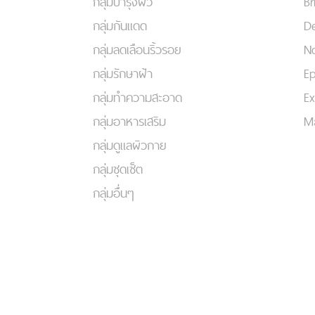
กลุ่มบำรุงผิว
Br
กลุ่มกันแดด
De
กลุ่มลดเลือนริ้วรอย
No
กลุ่มรักษาฝ้า
Ep
กลุ่มทำความสะอาด
Ex
กลุ่มอาหารเสริม
Ma
กลุ่มดูแลผิวกาย
กลุ่มชุดเซ็ต
กลุ่มอื่นๆ