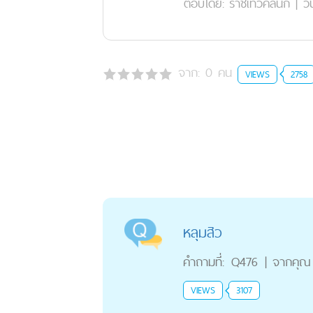
ตอบโดย:
ราชเทวีคลินิก
|
วั
จาก:
0
คน
VIEWS
2758
หลุมสิว
คำถามที่:
Q476
|
จากคุณ
VIEWS
3107