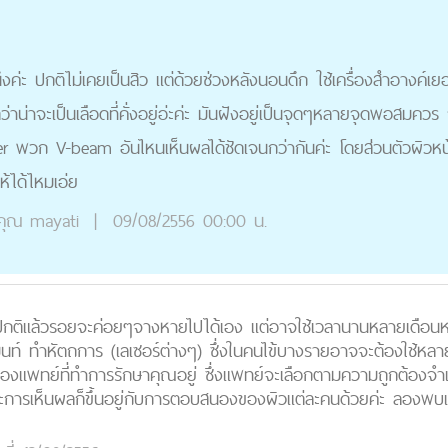
ค่ะ ปกติไม่เคยเป็นสิว แต่ด้วยช่วงหลังนอนดึก ใช้เครื่องสำอางค์เยอ
่าน่าจะเป็นเลือดที่คั่งอยู่อ่ะค่ะ มันฝังอยู่เป็นจุดๆหลายจุดพอสม
r พวก V-beam อันไหนเห็นผลได้ชัดเจนกว่ากันค่ะ โดยส่วนตัวผิวหน้าจ
ได้ไหมเอ่ย
คุณ
mayati
|
09/08/2556 00:00 น.
แล้วรอยจะค่อยๆจางหายไปได้เอง แต่อาจใช้เวลานานหลายเดือนหรือเป็
มนท์ ทำหัตถการ (เลเซอร์ต่างๆ) ซึ่งในคนไข้บางรายอาจจะต้องใช้หลา
ินิจของแพทย์ที่ทำการรักษาคุณอยู่ ซึ่งแพทย์จะเลือกตามความถูกต้อ
ละการเห็นผลก็ขึ้นอยู่กับการตอบสนองของผิวแต่ละคนด้วยค่ะ ลองพบ