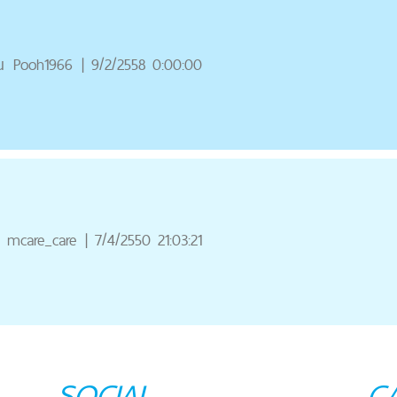
ณ
Pooh1966
|
9/2/2558 0:00:00
mcare_care
|
7/4/2550 21:03:21
SOCIAL
C