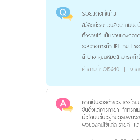
รอยแดงที่แก้ม
สวัสดีค่ะรบกวนสอบถามนิดนึง
ทิ้งรอยไว้ เป็นรอยแดงๆคาดว
ระหว่างการทำ IPL กับ Lase
ลำปาง คุณหมอสามารถทำให้
คำถามที่:
Q15640
|
จาก
หากเป็นรอยดำรอยแดงโดยปกติ
ขึนตั้งแต่การทายา ทำทรีทเ
มือใดนั้นขึ้นอยู่กับดุลยพ
ผิวของคนไข้แต่ละรายค่ะ แ