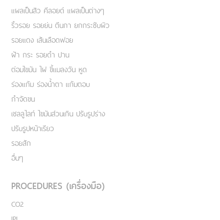
แผลเป็นสิว คีลอยด์ แผลเป็นต่างๆ
ริ้วรอย รอยย่น ตีนกา ยกกระชับผิว
รอยแดง เส้นเลือดฟอย
ฝ้า กระ รอยดำ ปาน
ต่อมไขมัน ไฝ ขี้แมลงวัน หูด
ร่องแก้ม ร่องน้ำตา แก้มตอบ
กำจัดขน
เชลลูไลท์ ไขมันส่วนเกิน ปรับรูปร่าง
ปรับรูปหน้าเรียว
รอยสัก
อื่นๆ
PROCEDURES (เครื่องมือ)
CO2
IPL