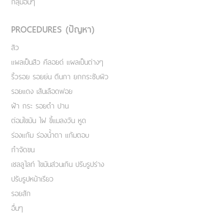
กลุ่มอื่นๆ
PROCEDURES (ปัญหา)
สิว
แผลเป็นสิว คีลอยด์ แผลเป็นต่างๆ
ริ้วรอย รอยย่น ตีนกา ยกกระชับผิว
รอยแดง เส้นเลือดฟอย
ฝ้า กระ รอยดำ ปาน
ต่อมไขมัน ไฝ ขี้แมลงวัน หูด
ร่องแก้ม ร่องน้ำตา แก้มตอบ
กำจัดขน
เชลลูไลท์ ไขมันส่วนเกิน ปรับรูปร่าง
ปรับรูปหน้าเรียว
รอยสัก
อื่นๆ