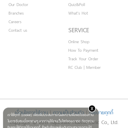
Our Doctor
Quiz&Poll
Branches
What's Hot
Careers
SERVICE
Contact us
Online Shop
How To Payment
Track Your Order
RC Club | Member
x
เงื่อนไขการใช้งาน
|
ความเป็นส่วนตัว
|
นโยบายคุกกี้
เราใช้คุกกี้ (cookie) เพื่อเพิ่มประสบการณ์และความพึงพอใจของท่าน
Copyright © 2019 Rajdhevee Holistic Clinic Co., Ltd.
ในการรับชมเนื้อหาต่างๆ หากท่านใช้งานเว็บไซต์ของเราต่อ ถือว่าท่าน
ยินยอมให้มีการใช้งานคุกกี้ สำหรับข้อมูลเพิ่มเติมท่านสามารถอ่านได้