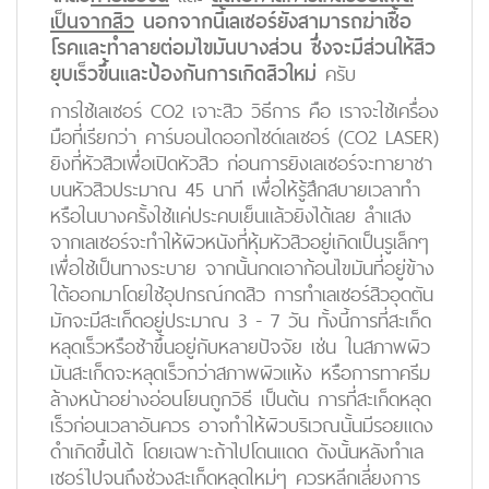
เป็นจากสิว
นอกจากนี้เลเซอร์ยังสามารถฆ่าเชื้อ
โรคและทำลายต่อมไขมันบางส่วน ซึ่งจะมีส่วนให้สิว
ยุบเร็วขึ้นและป้องกันการเกิดสิวใหม่
ครับ
การใช้เลเซอร์ CO2 เจาะสิว วิธีการ คือ เราจะใช้เครื่อง
มือที่เรียกว่า คาร์บอนไดออกไซด์เลเซอร์ (CO2 LASER)
ยิงที่หัวสิวเพื่อเปิดหัวสิว ก่อนการยิงเลเซอร์จะทายาชา
บนหัวสิวประมาณ 45 นาที เพื่อให้รู้สึกสบายเวลาทำ
หรือในบางครั้งใช้แค่ประคบเย็นแล้วยิงได้เลย ลำแสง
จากเลเซอร์จะทำให้ผิวหนังที่หุ้มหัวสิวอยู่เกิดเป็นรูเล็กๆ
เพื่อใช้เป็นทางระบาย จากนั้นกดเอาก้อนไขมันที่อยู่ข้าง
ใต้ออกมาโดยใช้อุปกรณ์กดสิว การทำเลเซอร์สิวอุดตัน
มักจะมีสะเก็ดอยู่ประมาณ 3 - 7 วัน ทั้งนี้การที่สะเก็ด
หลุดเร็วหรือช้าขึ้นอยู่กับหลายปัจจัย เช่น ในสภาพผิว
มันสะเก็ดจะหลุดเร็วกว่าสภาพผิวแห้ง หรือการทาครีม
ล้างหน้าอย่างอ่อนโยนถูกวิธี เป็นต้น การที่สะเก็ดหลุด
เร็วก่อนเวลาอันควร อาจทำให้ผิวบริเวณนั้นมีรอยแดง
ดำเกิดขึ้นได้ โดยเฉพาะถ้าไปโดนแดด ดังนั้นหลังทำเล
เซอร์ไปจนถึงช่วงสะเก็ดหลุดใหม่ๆ ควรหลีกเลี่ยงการ