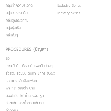
กลุ่มทำความสะอาด
Exclusive Series
กลุ่มอาหารเสริม
Mastery Series
กลุ่มดูแลผิวกาย
กลุ่มชุดเซ็ต
กลุ่มอื่นๆ
PROCEDURES (ปัญหา)
สิว
แผลเป็นสิว คีลอยด์ แผลเป็นต่างๆ
ริ้วรอย รอยย่น ตีนกา ยกกระชับผิว
รอยแดง เส้นเลือดฟอย
ฝ้า กระ รอยดำ ปาน
ต่อมไขมัน ไฝ ขี้แมลงวัน หูด
ร่องแก้ม ร่องน้ำตา แก้มตอบ
กำจัดขน