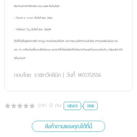
อัตราค่าบริการกำจัดไฝด้วย CO2 LASER คิดเป็นเม็ดค่ะ
- ไฝขนาด 3 - 5 mm. เริ่มต้นที่ 500.- ต่อจุด
- ไฝที่ขอบตา, ใบหู เริ่มต้นที่ 800.- ต่อจุดค่ะ
ทั้งนี้ทั้งนั้นขึ้นอยู่กับความลึก ความนูน ความเข้มของเม็ดไฝค่ะ และหากคุณหมอให้ยาทาแผลไปด้วย ยาทาแผลตลับหนึ่งประมาณ
100.- ค่ะ หากรักษาไปครั้งแรกแล้วยังไม่หมด สามารถทำซ้ำโดยไม่เสียค่าใช้จ่ายในการทำเลเซอร์ในระยะเวลาไม่เกิน 3 เดือนหลังจากทำ
ครั้งแรกนะคะ
ตอบโดย:
ราชเทวีคลินิก
|
วันที่ 14/07/2556
จาก:
0
คน
VIEWS
3106
ส่งคำถามของคุณได้ที่นี่