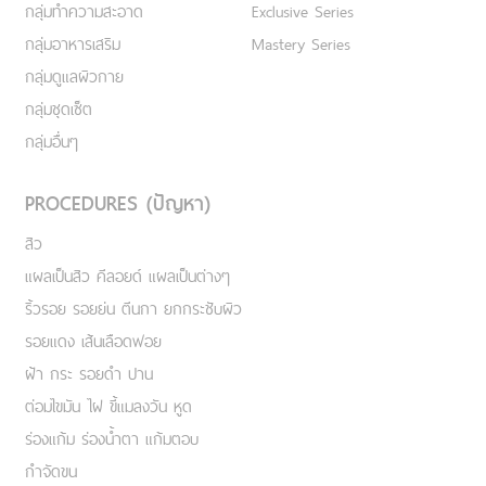
กลุ่มทำความสะอาด
Exclusive Series
กลุ่มอาหารเสริม
Mastery Series
กลุ่มดูแลผิวกาย
กลุ่มชุดเซ็ต
กลุ่มอื่นๆ
PROCEDURES (ปัญหา)
สิว
แผลเป็นสิว คีลอยด์ แผลเป็นต่างๆ
ริ้วรอย รอยย่น ตีนกา ยกกระชับผิว
รอยแดง เส้นเลือดฟอย
ฝ้า กระ รอยดำ ปาน
ต่อมไขมัน ไฝ ขี้แมลงวัน หูด
ร่องแก้ม ร่องน้ำตา แก้มตอบ
กำจัดขน