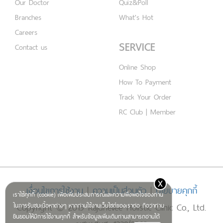
Our Doctor
Quiz&Poll
Branches
What's Hot
Careers
SERVICE
Contact us
Online Shop
How To Payment
Track Your Order
RC Club | Member
x
เงื่อนไขการใช้งาน
|
ความเป็นส่วนตัว
|
นโยบายคุกกี้
เราใช้คุกกี้ (cookie) เพื่อเพิ่มประสบการณ์และความพึงพอใจของท่าน
Copyright © 2019 Rajdhevee Holistic Clinic Co., Ltd.
ในการรับชมเนื้อหาต่างๆ หากท่านใช้งานเว็บไซต์ของเราต่อ ถือว่าท่าน
ยินยอมให้มีการใช้งานคุกกี้ สำหรับข้อมูลเพิ่มเติมท่านสามารถอ่านได้