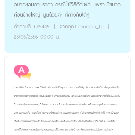
อยากสอบถามราคา กรณีใช้วิธีตัดไฝค่ะ เพราะมีขนาด
ค่อนข้างใหญ่ นูนด้วยค่ะ ที่คางกับใต้หู
คำถามที่:
Q15445
|
จากคุณ
chompu_tp
|
23/06/2556 00:00 น.
การกำจัดไฝ ด้วย CO2 LASER มีให้บริการที่ราชเทวีคลินิกทุกสาขา และสามารถทำได้ทุกบริเวณค่ะ หากไฝมีขนาดใหญ่และมีรากลึก
อาจจะต้องใช้วิธีการตัดออกค่ะ
ก่อนยิงเลเซอร์จะมีการปิดยาชาให้ก่อน และหลังยิงเลเซอร์ไฝจะมีรอยแดงคล้ำเกิดขึ้นซึ่งเป็นแผลหลุม
ตื้น ส่วนใหญ่หลุมแผลจะค่อยๆ ตื้นขึ้นประมาณ 3 - 4 สัปดาห์ ส่วนรอยแดงคล้ำแล้วแต่สภาพผิวและการดูแลผิวของแต่ละคนค่ะ
ปกติรอยจะเริ่มดีขึ้น 1 เดือนขึ้นไป ในระหว่างนี้ถ้าแผลแห้งดี ไม่บวมแดงรอบแผล เริ่มล้างหน้าด้วยโฟมล้างหน้าได้ ทาครีมบำรุงและ
ครีมกันแดดสม่ำเสมอทุกวัน หลีกเลี่ยงแสงแดดและไอร้อน และเริ่มแต่งหน้าได้ค่ะ (ถ้าให้ดีให้เริ่มล้างหน้าได้ในวันที่ 4 - 5 หลังยิง
เลเซอร์ก็จะดีกว่าค่ะ) หากมีข้อสงสัยเพิ่มเติมสอบถามได้จากแพทย์หรือเจ้าหน้าที่ประจำคลินิกสาขาที่คุณไปรับบริการได้เลยค่ะ