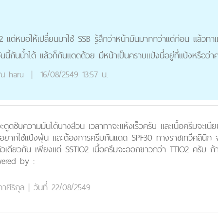
2 แต่หมอให้เปลี่ยนมาใช้ SSB รู้สึกว่าหน้ามันมากกว่าแต่ก่อน แล้วทาแป
นี้กันน้ำได้ แล้วก็กันแดดด้วย มีหน้าเป็นคราบแป้งนี่อยู่ที่แป้งหรือว่
ุณ
haru
|
16/08/2549 13:57 น.
ดซับความมันได้บางส่วน เวลาทาจะแห้งเร็วครับ และเนื้อครีมจะเนียนเหม
ม่อยากใช้แป้งฝุ่น และต้องการครีมกันแดด SPF30 ทางราชเทวีคลินิก จ
นตัวเดียวกัน เพียงแต่ SSTIO2 เนื้อครีมจะออกขาวกว่า TTIO2 ครับ 
wered by :
าศิริกุล
|
วันที่ 22/08/2549