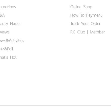
romotions
Online Shop
&A
How To Payment
eauty Hacks
Track Your Order
views
RC Club | Member
ws&Activities
iz&Poll
hat's Hot