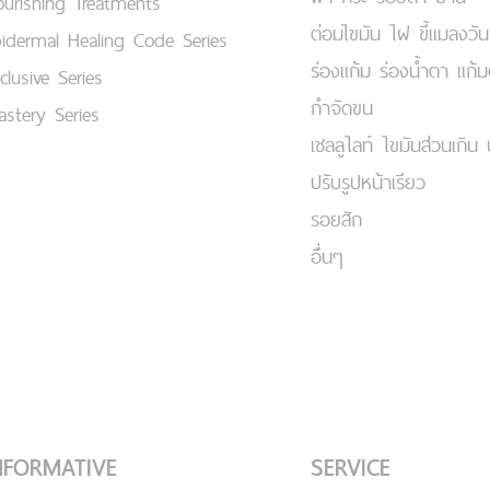
urishing Treatments
ต่อมไขมัน ไฝ ขี้แมลงวัน
idermal Healing Code Series
ร่องแก้ม ร่องน้ำตา แก้
clusive Series
กำจัดขน
stery Series
เชลลูไลท์ ไขมันส่วนเกิน 
ปรับรูปหน้าเรียว
รอยสัก
อื่นๆ
NFORMATIVE
SERVICE