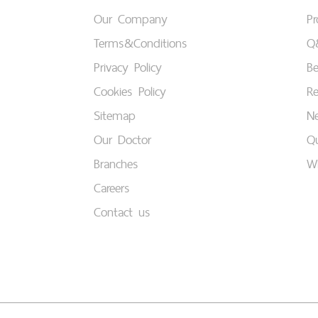
Our Company
P
Terms&Conditions
Q
Privacy Policy
B
Cookies Policy
Re
Sitemap
Ne
Our Doctor
Qu
Branches
W
Careers
Contact us