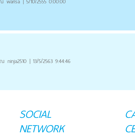
ุณ
warisa
|
5/10/2555 0:00:00
ุณ
ninja2510
|
13/5/2563 9:44:46
SOCIAL
C
NETWORK
C