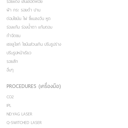
รอยแดง เส้นเลือดฟอย
ฝ้า กระ รอยดำ ปาน
ต่อมไขมัน ไฝ ขี้แมลงวัน หูด
ร่องแก้ม ร่องน้ำตา แก้มตอบ
กำจัดขน
เชลลูไลท์ ไขมันส่วนเกิน ปรับรูปร่าง
ปรับรูปหน้าเรียว
รอยสัก
อื่นๆ
PROCEDURES (เครื่องมือ)
CO2
IPL
ND:YAG LASER
Q-SWITCHED LASER