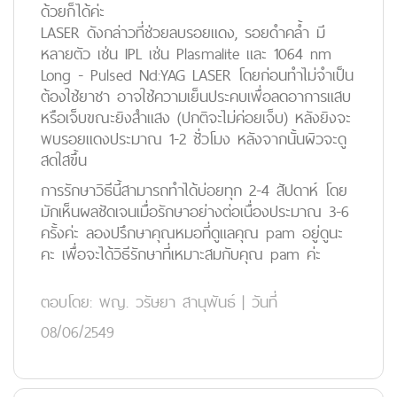
ด้วยก็ได้ค่ะ
LASER ดังกล่าวที่ช่วยลบรอยแดง, รอยดำคล้ำ มี
หลายตัว เช่น IPL เช่น Plasmalite และ 1064 nm
Long - Pulsed Nd:YAG LASER โดยก่อนทำไม่จำเป็น
ต้องใช้ยาชา อาจใช้ความเย็นประคบเพื่อลดอาการแสบ
หรือเจ็บขณะยิงสำแสง (ปกติจะไม่ค่อยเจ็บ) หลังยิงจะ
พบรอยแดงประมาณ 1-2 ชั่วโมง หลังจากนั้นผิวจะดู
สดใสขึ้น
การรักษาวิธีนี้สามารถทำได้บ่อยทุก 2-4 สัปดาห์ โดย
มักเห็นผลชัดเจนเมื่อรักษาอย่างต่อเนื่องประมาณ 3-6
ครั้งค่ะ ลองปรึกษาคุณหมอที่ดูแลคุณ pam อยู่ดูนะ
คะ เพื่อจะได้วิธีรักษาที่เหมาะสมกับคุณ pam ค่ะ
ตอบโดย:
พญ. วรัษยา สานุพันธ์
|
วันที่
08/06/2549