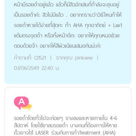
หน้ามีรอยดำอยู่แล้ว แล้วก็มีสิวอักเสบที่กำลังจะยุบอยู่
เป็นรอยดำค่ะ สิวไม่มีแล้ว .. อยากทราบว่าวิธีไหนทำให้
รอยดำหายได้ง่ายที่สุดคะ ทำ AHA ทุกอาทิตย์ + Lax1
แต้มตรงจุดดำ หรือทั้งหน้าดีคะ อยากให้คุณหมอช่วย
ตอบด้วยจ้า อยากให้สีผิวเนียนเสมอกันน่ะค่ะ
คำถามที่:
Q1521
|
จากคุณ
pinkaew
|
03/06/2549 22:40 น.
รอยดำโดยทั่วไปจะค่อยๆ จางลงและหายภายใน 4-6
สัปดาห์ โดยใช้ยาลบรอยดำ บางคนที่ต้องการให้หาย
เร็วอาจใช้ LASER ร่วมกับการทำTreatment (AHA)