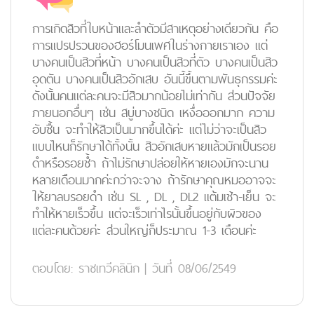
การเกิดสิวที่ใบหน้าและลำตัวมีสาเหตุอย่างเดียวกัน คือ
การแปรปรวนของฮอร์โมนเพศในร่างกายเราเอง แต่
บางคนเป็นสิวที่หน้า บางคนเป็นสิวที่ตัว บางคนเป็นสิว
อุดตัน บางคนเป็นสิวอักเสบ อันนี้ขึ้นตามพันธุกรรมค่ะ
ดังนั้นคนแต่ละคนจะมีสิวมากน้อยไม่เท่ากัน ส่วนปัจจัย
ภายนอกอื่นๆ เช่น สบู่บางชนิด เหงื่อออกมาก ความ
อับชื้น จะทำให้สิวเป็นมากขึ้นได้ค่ะ แต่ไม่ว่าจะเป็นสิว
แบบไหนก็รักษาได้ทั้งนั้น สิวอักเสบหายแล้วมักเป็นรอย
ดำหรือรอยช้ำ ถ้าไม่รักษาปล่อยให้หายเองมักจะนาน
หลายเดือนมากค่ะกว่าจะจาง ถ้ารักษาคุณหมออาจจะ
ให้ยาลบรอยดำ เช่น SL , DL , DL2 แต้มเช้า-เย็น จะ
ทำให้หายเร็วขึ้น แต่จะเร็วเท่าไรนั้นขึ้นอยู่กับผิวของ
แต่ละคนด้วยค่ะ ส่วนใหญ่ก็ประมาณ 1-3 เดือนค่ะ
ตอบโดย:
ราชเทวีคลินิก
|
วันที่ 08/06/2549