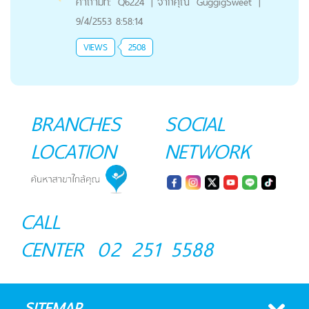
คำถามที่:
Q6224
|
จากคุณ
GuggigSweet
|
9/4/2553 8:58:14
VIEWS
2508
BRANCHES
SOCIAL
LOCATION
NETWORK
CALL
CENTER
02 251 5588
SITEMAP