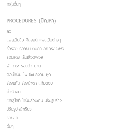
กลุ่มอื่นๆ
PROCEDURES (ปัญหา)
สิว
แผลเป็นสิว คีลอยด์ แผลเป็นต่างๆ
ริ้วรอย รอยย่น ตีนกา ยกกระชับผิว
รอยแดง เส้นเลือดฟอย
ฝ้า กระ รอยดำ ปาน
ต่อมไขมัน ไฝ ขี้แมลงวัน หูด
ร่องแก้ม ร่องน้ำตา แก้มตอบ
กำจัดขน
เชลลูไลท์ ไขมันส่วนเกิน ปรับรูปร่าง
ปรับรูปหน้าเรียว
รอยสัก
อื่นๆ