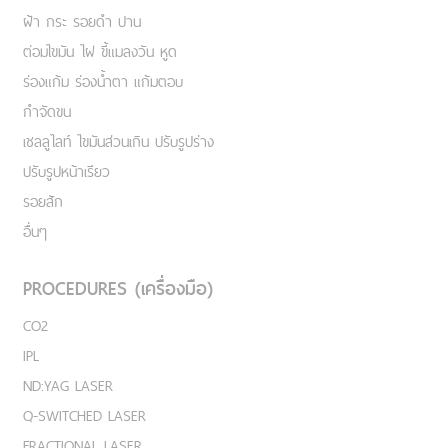
ฝ้า กระ รอยดำ ปาน
ต่อมไขมัน ไฝ ขี้แมลงวัน หูด
ร่องแก้ม ร่องน้ำตา แก้มตอบ
กำจัดขน
เชลลูไลท์ ไขมันส่วนเกิน ปรับรูปร่าง
ปรับรูปหน้าเรียว
รอยสัก
อื่นๆ
PROCEDURES (เครื่องมือ)
CO2
IPL
ND:YAG LASER
Q-SWITCHED LASER
FRACTIONAL LASER