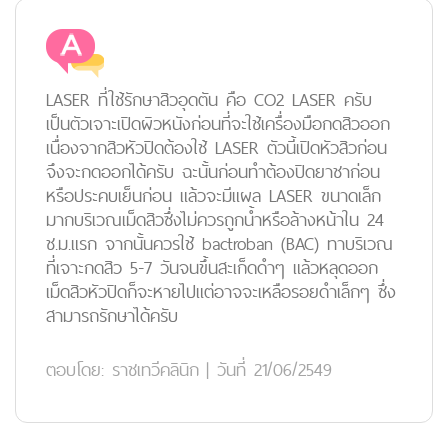
LASER ที่ใช้รักษาสิวอุดตัน คือ CO2 LASER ครับ
เป็นตัวเจาะเปิดผิวหนังก่อนที่จะใช้เครื่องมือกดสิวออก
เนื่องจากสิวหัวปิดต้องใช้ LASER ตัวนี้เปิดหัวสิวก่อน
จึงจะกดออกได้ครับ ฉะนั้นก่อนทำต้องปิดยาชาก่อน
หรือประคบเย็นก่อน แล้วจะมีแผล LASER ขนาดเล็ก
มากบริเวณเม็ดสิวซึ่งไม่ควรถูกน้ำหรือล้างหน้าใน 24
ช.ม.แรก จากนั้นควรใช้ bactroban (BAC) ทาบริเวณ
ที่เจาะกดสิว 5-7 วันจนขึ้นสะเก็ดดำๆ แล้วหลุดออก
เม็ดสิวหัวปิดก็จะหายไปแต่อาจจะเหลือรอยดำเล็กๆ ซึ่ง
สามารถรักษาได้ครับ
ตอบโดย:
ราชเทวีคลินิก
|
วันที่ 21/06/2549