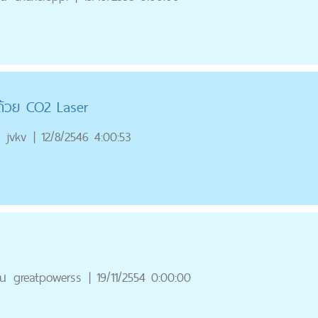
ด้วย CO2 Laser
jvkv
|
12/8/2546 4:00:53
ณ
greatpowerss
|
19/11/2554 0:00:00