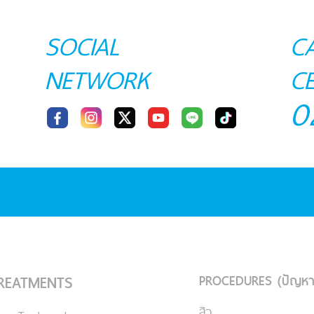
SOCIAL
C
NETWORK
C
0
PROCEDURES (ปัญหา
REATMENTS
สิว