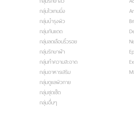
กลุ่มรักษาสิว
A
กลุ่มไวเทนนิ่ง
An
กลุ่มบำรุงผิว
Br
กลุ่มกันแดด
De
กลุ่มลดเลือนริ้วรอย
No
กลุ่มรักษาฝ้า
Ep
กลุ่มทำความสะอาด
Ex
กลุ่มอาหารเสริม
Ma
กลุ่มดูแลผิวกาย
กลุ่มชุดเซ็ต
กลุ่มอื่นๆ