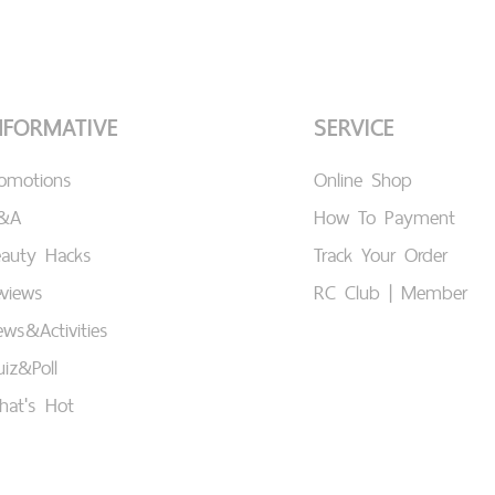
NFORMATIVE
SERVICE
romotions
Online Shop
&A
How To Payment
eauty Hacks
Track Your Order
views
RC Club | Member
ws&Activities
iz&Poll
hat's Hot