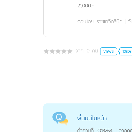
21,000.-
ตอบโดย:
ราชเทวีคลินิก
|
วั
จาก:
0
คน
VIEWS
10803
ผื่นบนใบหน้า
คำถามที่:
Q18264
|
จากค