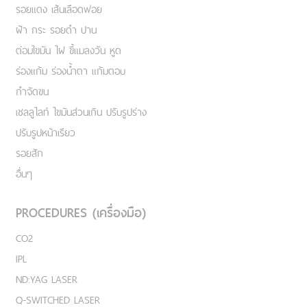
รอยแดง เส้นเลือดฟอย
ฝ้า กระ รอยดำ ปาน
ต่อมไขมัน ไฝ ขี้แมลงวัน หูด
ร่องแก้ม ร่องน้ำตา แก้มตอบ
กำจัดขน
เชลลูไลท์ ไขมันส่วนเกิน ปรับรูปร่าง
ปรับรูปหน้าเรียว
รอยสัก
อื่นๆ
PROCEDURES (เครื่องมือ)
CO2
IPL
ND:YAG LASER
Q-SWITCHED LASER