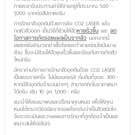
ทาและยารับประทานค่าใช้จ่ายอยู่ที่ประมาณ 500 -
1,000 บาทต่อสัปดาห์ครับ
การรักษาสิวอุดตันด้วยการยิง CO2 LASER แล้ว
กดหัวสิวออก เป็นวิธีที่ช่วยให้สิว
หายเร็วขึ้น
และ
ลด
โอกาสการเกิดรอยแผลเป็นจากสิว
นอกจากนี้
เลเซอร์ยังสามารถฆ่าเชื้อโรคและทำลายต่อมไขมันบาง
ส่วน ซึ่งจะมีส่วนให้สิวยุบเร็วขึ้นและป้องกันการเกิดสิว
ใหม่ครับ
อัตราค่าบริการการรักษาสิวอุดตันด้วย CO2 LASER
เป็นแบบรายครั้ง ไม่มีแบบคอร์ส เริ่มต้นที่จุดละ 300.-
หากมีสิวอุดตันจำนวนมากๆ สามารถคิดในราคาเหมา
ได้ครับ เช่น 10 จุด 1,000.- ครับ
แนะนำให้ลองมาพบและปรึกษาคุณหมอ เพื่อให้คุณ
หมอได้ตรวจวินิจฉัยจากรอยโรคจริงว่าเป็นสิวชนิดใด
จึงจะประเมินและวางแผนการรักษาที่ถูกต้องจำเป็นและ
เหมาะสมให้ต่อไปค่ะ