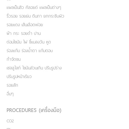
แผลเป็นสิว คีลอยด์ แผลเป็นต่างๆ
ริ้วรอย รอยย่น ตีนกา ยกกระชับผิว
รอยแดง เส้นเลือดฟอย
ฝ้า กระ รอยดำ ปาน
ต่อมไขมัน ไฝ ขี้แมลงวัน หูด
ร่องแก้ม ร่องน้ำตา แก้มตอบ
กำจัดขน
เชลลูไลท์ ไขมันส่วนเกิน ปรับรูปร่าง
ปรับรูปหน้าเรียว
รอยสัก
อื่นๆ
PROCEDURES (เครื่องมือ)
CO2