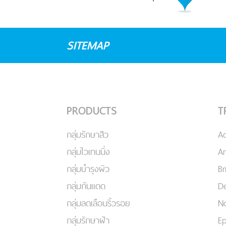
SITEMAP
PRODUCTS
T
กลุ่มรักษาสิว
A
กลุ่มไวเทนนิ่ง
An
กลุ่มบำรุงผิว
Br
กลุ่มกันแดด
De
กลุ่มลดเลือนริ้วรอย
No
กลุ่มรักษาฝ้า
Ep