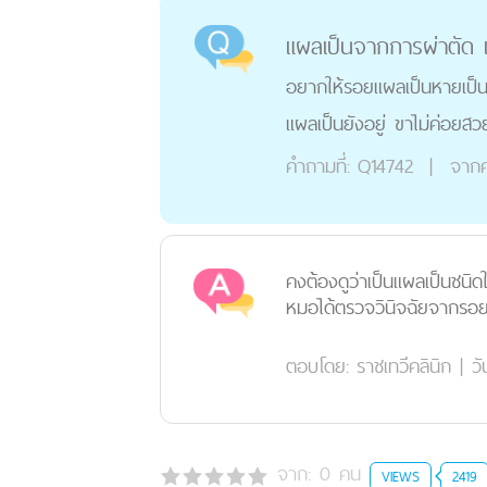
แผลเป็นจากการผ่าตัด เก
อยากให้รอยแผลเป็นหายเป็นปกต
แผลเป็นยังอยู่ ขาไม่ค่อยสว
คำถามที่:
Q14742
|
จากค
คงต้องดูว่าเป็นแผลเป็นชนิ
หมอได้ตรวจวินิจฉัยจากรอย
ตอบโดย:
ราชเทวีคลินิก
|
วั
จาก:
0
คน
VIEWS
2419