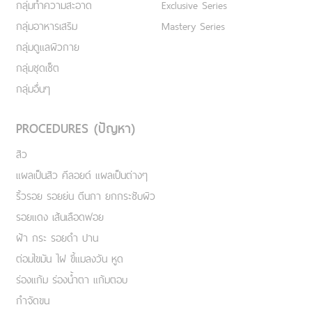
กลุ่มทำความสะอาด
Exclusive Series
กลุ่มอาหารเสริม
Mastery Series
กลุ่มดูแลผิวกาย
กลุ่มชุดเซ็ต
กลุ่มอื่นๆ
PROCEDURES (ปัญหา)
สิว
แผลเป็นสิว คีลอยด์ แผลเป็นต่างๆ
ริ้วรอย รอยย่น ตีนกา ยกกระชับผิว
รอยแดง เส้นเลือดฟอย
ฝ้า กระ รอยดำ ปาน
ต่อมไขมัน ไฝ ขี้แมลงวัน หูด
ร่องแก้ม ร่องน้ำตา แก้มตอบ
กำจัดขน