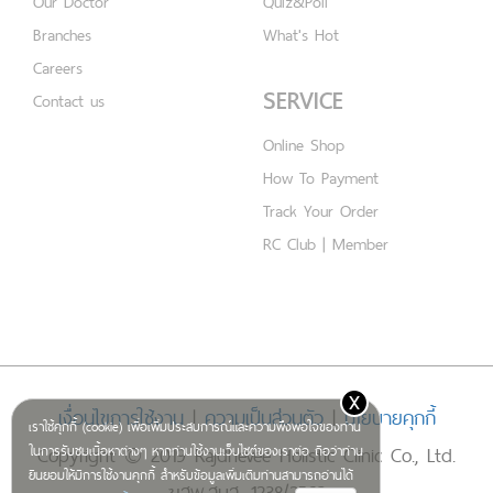
Our Doctor
Quiz&Poll
Branches
What's Hot
Careers
SERVICE
Contact us
Online Shop
How To Payment
Track Your Order
RC Club | Member
x
เงื่อนไขการใช้งาน
|
ความเป็นส่วนตัว
|
นโยบายคุกกี้
เราใช้คุกกี้ (cookie) เพื่อเพิ่มประสบการณ์และความพึงพอใจของท่าน
Copyright © 2019 Rajdhevee Holistic Clinic Co., Ltd.
ในการรับชมเนื้อหาต่างๆ หากท่านใช้งานเว็บไซต์ของเราต่อ ถือว่าท่าน
ยินยอมให้มีการใช้งานคุกกี้ สำหรับข้อมูลเพิ่มเติมท่านสามารถอ่านได้
ฆสพ.สบส. 1238/2562