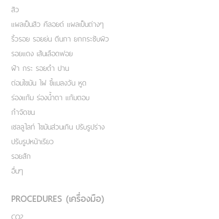
สิว
แผลเป็นสิว คีลอยด์ แผลเป็นต่างๆ
ริ้วรอย รอยย่น ตีนกา ยกกระชับผิว
รอยแดง เส้นเลือดฟอย
ฝ้า กระ รอยดำ ปาน
ต่อมไขมัน ไฝ ขี้แมลงวัน หูด
ร่องแก้ม ร่องน้ำตา แก้มตอบ
กำจัดขน
เชลลูไลท์ ไขมันส่วนเกิน ปรับรูปร่าง
ปรับรูปหน้าเรียว
รอยสัก
อื่นๆ
PROCEDURES (เครื่องมือ)
CO2