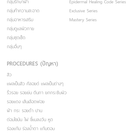
กลุ่มรักษาฝ้า
Epidermal Healing Code Series
กลุ่มทำความสะอาด
Exclusive Series
กลุ่มอาหารเสริม
Mastery Series
กลุ่มดูแลผิวกาย
กลุ่มชุดเซ็ต
กลุ่มอื่นๆ
PROCEDURES (ปัญหา)
สิว
แผลเป็นสิว คีลอยด์ แผลเป็นต่างๆ
ริ้วรอย รอยย่น ตีนกา ยกกระชับผิว
รอยแดง เส้นเลือดฟอย
ฝ้า กระ รอยดำ ปาน
ต่อมไขมัน ไฝ ขี้แมลงวัน หูด
ร่องแก้ม ร่องน้ำตา แก้มตอบ