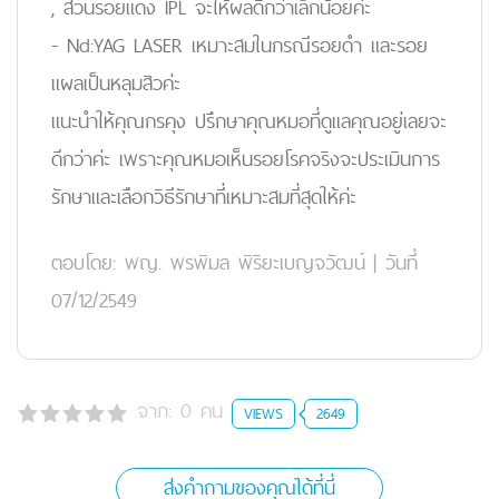
, ส่วนรอยแดง IPL จะให้ผลดีกว่าเล็กน้อยค่ะ
- Nd:YAG LASER เหมาะสมในกรณีรอยดำ และรอย
แผลเป็นหลุมสิวค่ะ
แนะนำให้คุณกรคุง ปรึกษาคุณหมอที่ดูแลคุณอยู่เลยจะ
ดีกว่าค่ะ เพราะคุณหมอเห็นรอยโรคจริงจะประเมินการ
รักษาและเลือกวิธีรักษาที่เหมาะสมที่สุดให้ค่ะ
ตอบโดย:
พญ. พรพิมล พิริยะเบญจวัฒน์
|
วันที่
07/12/2549
จาก:
0
คน
VIEWS
2649
ส่งคำถามของคุณได้ที่นี่