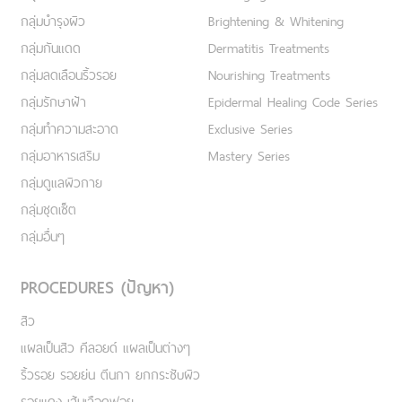
กลุ่มบำรุงผิว
Brightening & Whitening
กลุ่มกันแดด
Dermatitis Treatments
กลุ่มลดเลือนริ้วรอย
Nourishing Treatments
กลุ่มรักษาฝ้า
Epidermal Healing Code Series
กลุ่มทำความสะอาด
Exclusive Series
กลุ่มอาหารเสริม
Mastery Series
กลุ่มดูแลผิวกาย
กลุ่มชุดเซ็ต
กลุ่มอื่นๆ
PROCEDURES (ปัญหา)
สิว
แผลเป็นสิว คีลอยด์ แผลเป็นต่างๆ
ริ้วรอย รอยย่น ตีนกา ยกกระชับผิว
รอยแดง เส้นเลือดฟอย