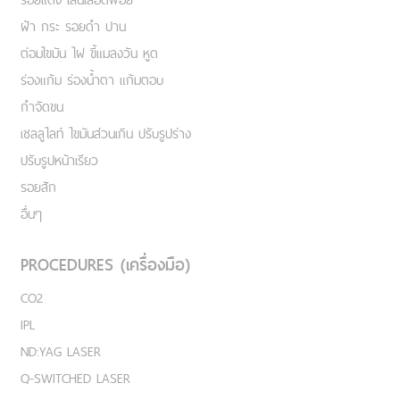
ฝ้า กระ รอยดำ ปาน
ต่อมไขมัน ไฝ ขี้แมลงวัน หูด
ร่องแก้ม ร่องน้ำตา แก้มตอบ
กำจัดขน
เชลลูไลท์ ไขมันส่วนเกิน ปรับรูปร่าง
ปรับรูปหน้าเรียว
รอยสัก
อื่นๆ
PROCEDURES (เครื่องมือ)
CO2
IPL
ND:YAG LASER
Q-SWITCHED LASER