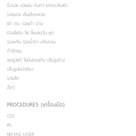
ริ้วรอย รอยย่น ตีนกา ยกกระชับผิว
รอยแดง เส้นเลือดฟอย
ฝ้า กระ รอยดำ ปาน
ต่อมไขมัน ไฝ ขี้แมลงวัน หูด
ร่องแก้ม ร่องน้ำตา แก้มตอบ
กำจัดขน
เชลลูไลท์ ไขมันส่วนเกิน ปรับรูปร่าง
ปรับรูปหน้าเรียว
รอยสัก
อื่นๆ
PROCEDURES (เครื่องมือ)
CO2
IPL
ND:YAG LASER