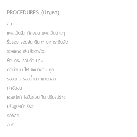
PROCEDURES (ปัญหา)
สิว
แผลเป็นสิว คีลอยด์ แผลเป็นต่างๆ
ริ้วรอย รอยย่น ตีนกา ยกกระชับผิว
รอยแดง เส้นเลือดฟอย
ฝ้า กระ รอยดำ ปาน
ต่อมไขมัน ไฝ ขี้แมลงวัน หูด
ร่องแก้ม ร่องน้ำตา แก้มตอบ
กำจัดขน
เชลลูไลท์ ไขมันส่วนเกิน ปรับรูปร่าง
ปรับรูปหน้าเรียว
รอยสัก
อื่นๆ