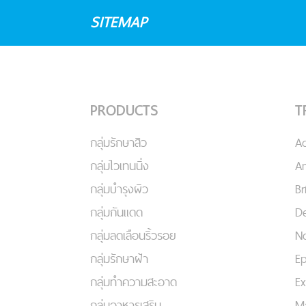
SITEMAP
PRODUCTS
T
กลุ่มรักษาสิว
A
กลุ่มไวเทนนิ่ง
An
กลุ่มบำรุงผิว
Br
กลุ่มกันแดด
De
กลุ่มลดเลือนริ้วรอย
No
กลุ่มรักษาฝ้า
Ep
กลุ่มทำความสะอาด
Ex
กลุ่มอาหารเสริม
Ma