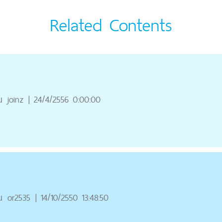
Related Contents
ณ
joinz
|
24/4/2556 0:00:00
ณ
or2535
|
14/10/2550 13:48:50