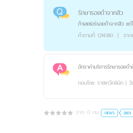
รักษารอยดำจากสิว
ถ้าเลเซอร์รอยดำจากสิว แต่ไม
คำถามที่:
Q14380
|
จาก
อัตราค่าบริการรักษารอยดำด้ว
ตอบโดย:
ราชเทวีคลินิก
|
วั
จาก:
0
คน
VIEWS
2803