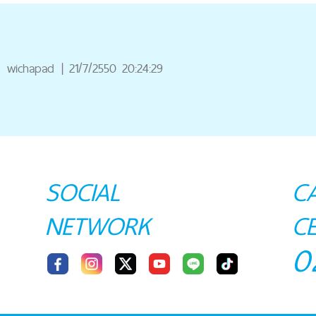
wichapad
|
21/7/2550 20:24:29
SOCIAL
C
NETWORK
C
0